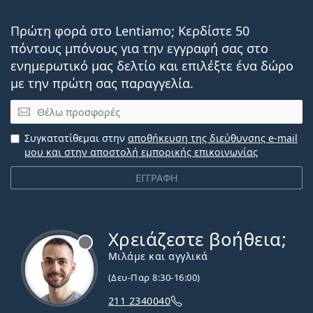
Πρώτη φορά στο Lentiamo; Κερδίστε 50
πόντους μπόνους για την εγγραφή σας στο
ενημερωτικό μας δελτίο και επιλέξτε ένα δώρο
με την πρώτη σας παραγγελία.
Email
Συγκατατίθεμαι στην
αποθήκευση της διεύθυνσης e-mail
μου και στην αποστολή εμπορικής επικοινωνίας
ΕΓΓΡΑΦΗ
Χρειάζεστε βοήθεια;
Εκτός σύνδεσης
Μιλάμε και αγγλικά
(Δευ-Παρ 8:30-16:00)
211 2340040