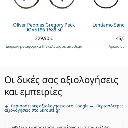
Oliver Peoples Gregory Peck
Lentiamo Sandr
0OV5186 1689 50
229,90 €
45,00
Δωρεάν μεταφορικά
&
σκελετός σε απόθεμα
άμεσα δια
Οι δικές σας αξιολογήσεις
και εμπειρίες
Περισσότερες αξιολογήσεις στο Google
Περισσότερες
αξιολογήσεις στο Skroutz.gr
Φιλική εξυπηρέτηση. Ενημέρωση για την εξέλιξη