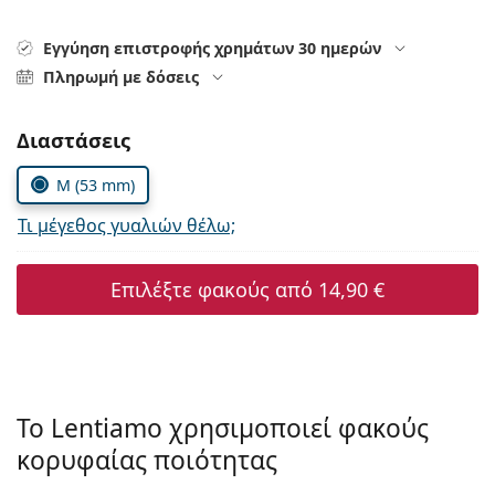
Persol
Εγγύηση επιστροφής χρημάτων 30 ημερών
Prada
Πληρωμή με δόσεις
Όλες οι μάρκες
Συμπληρώστε τις παράμετρους
Διαστάσεις
M (53 mm)
Τι μέγεθος γυαλιών θέλω;
Επιλέξτε φακούς από
14,90 €
Το Lentiamo χρησιμοποιεί φακούς
κορυφαίας ποιότητας