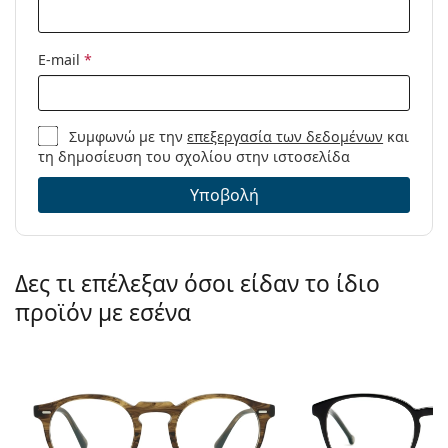
καθαρισμού:
Άλλα
E-mail
*
Τύπος:
Unisex
Κατηγορία:
Γυαλιά οράσεως
Μάρκα:
Hugo Boss
Συμφωνώ με την
επεξεργασία των δεδομένων
και
τη δημοσίευση του σχολίου στην ιστοσελίδα
Κωδικός
1797/F CTL 19 53
Προϊόντος /
Υποβολή
Μοντέλο:
Δες τι επέλεξαν όσοι είδαν το ίδιο
προϊόν με εσένα