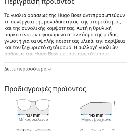
Περιγραφή προϊόντος
Τα γυαλιά οράσεως της Hugo Boss αντιπροσωπεύουν
τη συνέργεια της μοναδικότητας, της ατομικότητας
και της συνολικής κομψότητας. Αυτή η θρυλική
μάρκα είναι ένα φαινόμενο στον κόσμο της μόδας,
γνωστή για τα υψηλής ποιότητας υλικά, την ακρίβεια
και τον ξεχωριστό σχεδιασμό. Η συλλογή γυαλιών
οράσεως της Hugo Boss με τους πρωτότυπους
χρωματικούς συνδυασμούς και τα διαχρονικά σχέδια
είναι ιδανική για όλες τις περιστάσεις.
Δείτε περισσότερα
Hugo Boss 1797/F CTL 19 53
είναι unisex γυαλιά
οράσεως.
Προδιαγραφές προϊόντος
Σκελετός γυαλιών οράσεως
Το ασημί χρώμα του σκελετού ταιριάζει απόλυτα
με έναν δροσερό τόνο δέρματος και με κόκκινα,
γκρίζα, άσπρα ή σκούρα ξανθά μαλλιά.
137 mm
145 mm
Μήκος σκελετού
Μήκος βραχίονα
Ο στρογγυλός σκελετός είναι ιδανική επιλογή για
όσους έχουν τετράγωνο ή οβάλ σχήμα προσώπου.