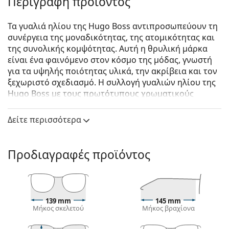
Περιγραφή προϊόντος
Τα γυαλιά ηλίου της Hugo Boss αντιπροσωπεύουν τη
συνέργεια της μοναδικότητας, της ατομικότητας και
της συνολικής κομψότητας. Αυτή η θρυλική μάρκα
είναι ένα φαινόμενο στον κόσμο της μόδας, γνωστή
για τα υψηλής ποιότητας υλικά, την ακρίβεια και τον
ξεχωριστό σχεδιασμό. Η συλλογή γυαλιών ηλίου της
Hugo Boss με τους πρωτότυπους χρωματικούς
συνδυασμούς και τα διαχρονικά σχέδια είναι ιδανική
για όλες τις περιστάσεις.
Δείτε περισσότερα
Hugo Boss 1317/S KB7 CW 55
είναι αντρικά γυαλιά
ηλίου.
Προδιαγραφές προϊόντος
Δείτε πώς φαίνονται πάνω σας αυτά τα γυαλιά ηλίου
με τη λειτουργία του Εικονικού καθρέφτη του
Lentiamo.
Σκελετός γυαλιών ηλίου
139 mm
145 mm
Μήκος σκελετού
Μήκος βραχίονα
Ο διαφανής σκελετός ταιριάζει απόλυτα με
δροσερούς και ζεστούς τόνους δέρματος και με