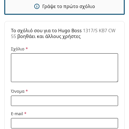
Ρυθμιζόμενα
Όχι
Γράψε το πρώτο σχόλιο
μαξιλάρια
μύτης:
Εύκαμπτη
Όχι
άρθρωση:
To σχόλιό σου για το Hugo Boss
1317/S KB7 CW
55
βοηθάει και άλλους χρήστες
Αξεσουάρ
Παρέχονται με
Ναι
Σχόλιο
*
θήκη:
Πανί
Ναι
καθαρισμού:
Άλλα
Τύπος:
Ανδρικά
Όνομα
*
Κατηγορία:
Γυαλιά Ηλίου Επώνυμες Μάρκες
Μάρκα:
Hugo Boss
E-mail
*
Χρήση:
Μόδα
Κωδικός
1317/S KB7 CW 55