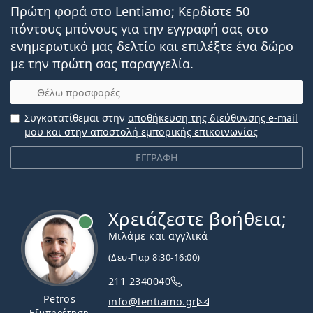
Πρώτη φορά στο Lentiamo; Κερδίστε 50
πόντους μπόνους για την εγγραφή σας στο
ενημερωτικό μας δελτίο και επιλέξτε ένα δώρο
με την πρώτη σας παραγγελία.
Email
Συγκατατίθεμαι στην
αποθήκευση της διεύθυνσης e-mail
μου και στην αποστολή εμπορικής επικοινωνίας
ΕΓΓΡΑΦΗ
Χρειάζεστε βοήθεια;
Εκτός σύνδεσης
Μιλάμε και αγγλικά
(Δευ-Παρ 8:30-16:00)
211 2340040
Petros
info@lentiamo.gr
Εξυπηρέτηση