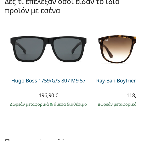
Δες τι επέλεξαν όσοι είδαν το ίδιο
Gucci
Όλα τα υγρά φακών
Εκτό
Όλες οι μάρκες
προϊόν με εσένα
Persol
Prada
Όλες οι μάρκες
Hugo Boss 1759/G/S 807 M9 57
Ray-Ban Boyfriend
196,90 €
118,9
Δωρεάν μεταφορικά
&
άμεσα διαθέσιμο
Δωρεάν μεταφορικά
&