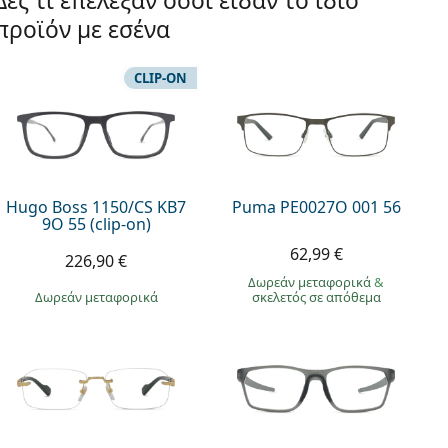
Δες τι επέλεξαν όσοι είδαν το ίδιο
προϊόν με εσένα
CLIP-ON
Hugo Boss 1150/CS KB7
Puma PE0027O 001 56
9O 55 (clip-on)
62,99 €
226,90 €
Δωρεάν μεταφορικά
&
Δωρεάν μεταφορικά
σκελετός σε απόθεμα