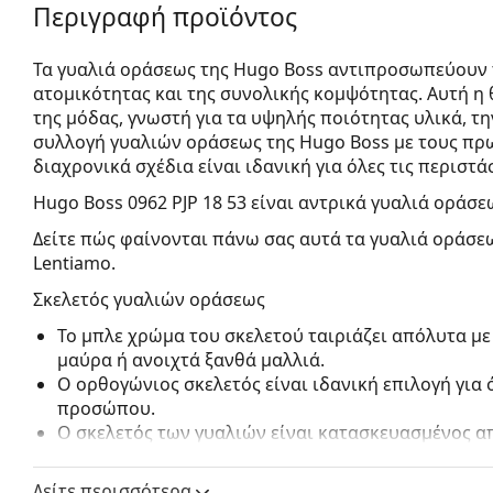
Περιγραφή προϊόντος
Τα γυαλιά οράσεως της Hugo Boss αντιπροσωπεύουν τ
ατομικότητας και της συνολικής κομψότητας. Αυτή η
της μόδας, γνωστή για τα υψηλής ποιότητας υλικά, τη
συλλογή γυαλιών οράσεως της Hugo Boss με τους π
διαχρονικά σχέδια είναι ιδανική για όλες τις περιστάσ
Hugo Boss 0962 PJP 18 53
είναι αντρικά γυαλιά οράσε
Δείτε πώς φαίνονται πάνω σας αυτά τα γυαλιά οράσεω
Lentiamo.
Σκελετός γυαλιών οράσεως
Το μπλε χρώμα του σκελετού ταιριάζει απόλυτα με
μαύρα ή ανοιχτά ξανθά μαλλιά.
Ο ορθογώνιος σκελετός είναι ιδανική επιλογή για
προσώπου.
Ο σκελετός των γυαλιών είναι κατασκευασμένος απ
Optyl – μια επαναστατική σύσταση ειδικά κατασκε
Τα γυαλιά γυαλιά με περίγραμμα σκελετού έχουν 
Δείτε περισσότερα