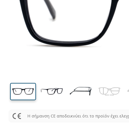
130 mm
Μήκος σκελετού
Μήκος
φακού
36 mm
53 mm
Ύψος φακού
Μήκος φακού
Η σήμανση CE αποδεικνύει ότι το προϊόν έχει ελεγ