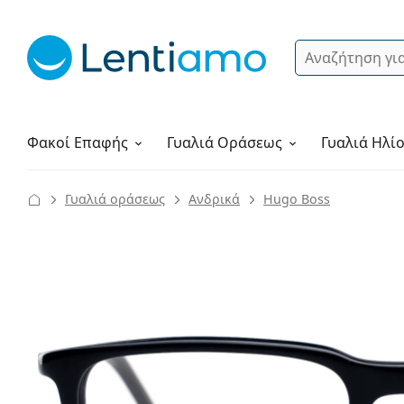
Αναζήτηση
Σύνδεση
Πλοήγηση στη σελίδα
Υγρά φακών
Πώς να παραγγείλετε
Φακοί Επαφής
Γυαλιά
Οράσεως
Γυαλιά Ηλί
Γυαλιά οράσεως
Ανδρικά
Hugo Boss