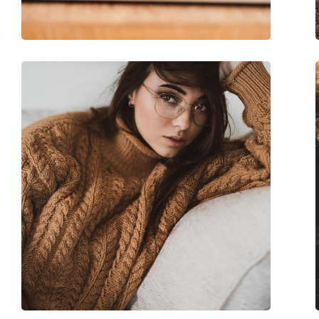
Μάρκα:
Hugo Boss
Κωδικός Προϊόντος / Μοντέλο:
0962 PJP 18 53