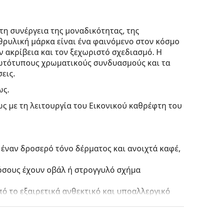
η συνέργεια της μοναδικότητας, της
 θρυλική μάρκα είναι ένα φαινόμενο στον κόσμο
ν ακρίβεια και τον ξεχωριστό σχεδιασμό. Η
ρωτότυπους χρωματικούς συνδυασμούς και τα
εις.
ως.
ς με τη λειτουργία του Εικονικού καθρέφτη του
 έναν δροσερό τόνο δέρματος και ανοιχτά καφέ,
 όσους έχουν οβάλ ή στρογγυλό σχήμα
ό το εξαιρετικά ανθεκτικό και υποαλλεργικό
υασμένη για οπτικούς σκοπούς.
τους πιο συνηθισμένους τύπους σκελετών που