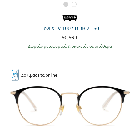
Gucci
Όλα τα υγρά φακών
Εκτό
Όλες οι μάρκες
Persol
Prada
Levi's LV 1007 DDB 21 50
90,99 €
Όλες οι μάρκες
Δωρεάν μεταφορικά
&
σκελετός σε απόθεμα
Δοκίμασε
τα online