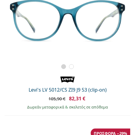
Levi's LV 5012/CS ZI9 J9 53 (clip-on)
82,31 €
105,90 €
Δωρεάν μεταφορικά
&
σκελετός σε απόθεμα
ΠΡΟΣΦΟΡΆ −29%