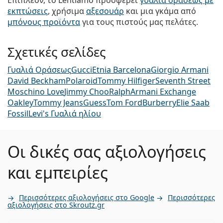
εκπτώσεις
, χρήσιμα
αξεσουάρ
και μια γκάμα από
μπόνους προϊόντα
για τους πιστούς μας πελάτες.
Σχετικές σελίδες
Γυαλιά Οράσεως
Gucci
Etnia Barcelona
Giorgio Armani
David Beckham
Polaroid
Tommy Hilfiger
Seventh Street
Moschino Love
Jimmy Choo
Ralph
Armani Exchange
Oakley
Tommy Jeans
Guess
Tom Ford
Burberry
Elie Saab
Fossil
Levi's Γυαλιά ηλίου
Οι δικές σας αξιολογήσεις
και εμπειρίες
Περισσότερες αξιολογήσεις στο Google
Περισσότερες
αξιολογήσεις στο Skroutz.gr