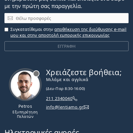
με την πρώτη σας παραγγελία.
Email
Συγκατατίθεμαι στην
αποθήκευση της διεύθυνσης e-mail
μου και στην αποστολή εμπορικής επικοινωνίας
ΕΓΓΡΑΦΗ
Χρειάζεστε βοήθεια;
Εκτός σύνδεσης
Μιλάμε και αγγλικά
(Δευ-Παρ 8:30-16:00)
211 2340040
Petros
info@lentiamo.gr
Εξυπηρέτηση
Πελατών
Ηλεκτρονικές αγορές