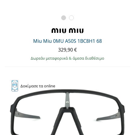
Miu Miu 0MU A50S 1BC8H1 68
329,90 €
Δωρεάν μεταφορικά
&
άμεσα διαθέσιμο
Δοκίμασε
τα online