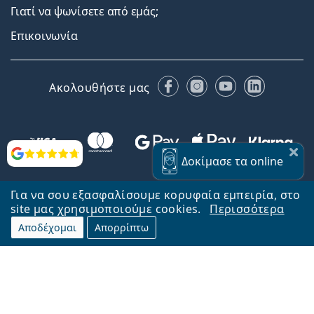
Γιατί να ψωνίσετε από εμάς;
Επικοινωνία
Facebook
Instagram
YouTube
LinkedIn
Ακολουθήστε μας
Αξιολογήσεις
Δοκίμασε
τα online
Για να σου εξασφαλίσουμε κορυφαία εμπειρία, στο
site μας χρησιμοποιούμε cookies.
Περισσότερα
Αποδέχομαι
Απορρίπτω
Επιστροφή στην αρχική σελίδα
Στην κορυφή
Το Lentiamo.gr λειτουργεί και ανήκει στην εταιρία Lentiamo s.r.o.,
Τσεχία
Μαζί σας 18 χρόνια.