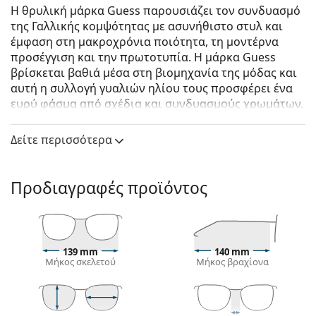
Η θρυλική μάρκα Guess παρουσιάζει τον συνδυασμό
της Γαλλικής κομψότητας με ασυνήθιστο στυλ και
έμφαση στη μακροχρόνια ποιότητα, τη μοντέρνα
προσέγγιση και την πρωτοτυπία. Η μάρκα Guess
βρίσκεται βαθιά μέσα στη βιομηχανία της μόδας και
αυτή η συλλογή γυαλιών ηλίου τους προσφέρει ένα
ευρύ φάσμα από σχέδια και συνδυασμούς χρωμάτων.
Guess GU7850 52H 56
είναι γυναικεία γυαλιά ηλίου.
Δείτε περισσότερα
Δείτε πώς φαίνονται πάνω σας αυτά τα γυαλιά ηλίου
με τη λειτουργία του Εικονικού καθρέφτη του
Lentiamo.
Προδιαγραφές προϊόντος
Σκελετός γυαλιών ηλίου
Το καφέ χρώμα του σκελετού ταιριάζει απόλυτα με
το ζεστό χρώμα του δέρματος και ανοιχτά καφέ,
139 mm
140 mm
μαύρα ή σκούρα ξανθά μαλλιά.
Μήκος σκελετού
Μήκος βραχίονα
Οι τετράγωνοι σκελετοί γυαλιών ηλίου
είναι
ιδανική επιλογή για όσους έχουν στρογγυλό, οβάλ
ή τριγωνικό σχήμα προσώπου.