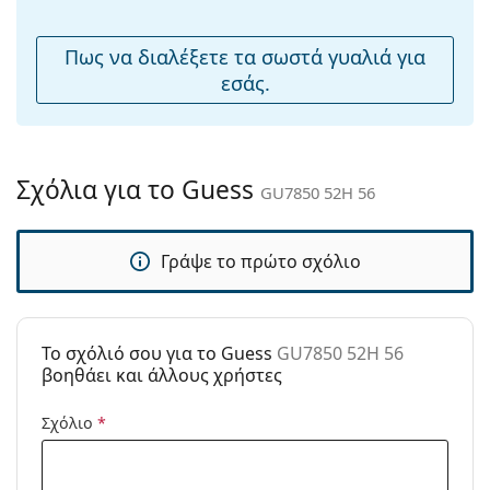
μύτης:
Εξερευνήστε την πλήρη γκάμα
γυαλιών ηλίου
για να
Εύκαμπτη
Όχι
βρείτε περισσότερα μοντέλα από δημοφιλείς μάρκες.
Πως να διαλέξετε τα σωστά γυαλιά για
άρθρωση:
εσάς.
Αξεσουάρ
Παρέχονται με
Ναι
θήκη:
Σχόλια για το Guess
GU7850 52H 56
Πανί
Ναι
καθαρισμού:
Γράψε το πρώτο σχόλιο
Άλλα
Τύπος:
Γυναικεία
Κατηγορία:
Γυαλιά Ηλίου Επώνυμες Μάρκες
To σχόλιό σου για το Guess
GU7850 52H 56
Μάρκα:
Guess
βοηθάει και άλλους χρήστες
Χρήση:
Μόδα
Σχόλιο
*
Κωδικός
GU7850 52H 56
Προϊόντος /