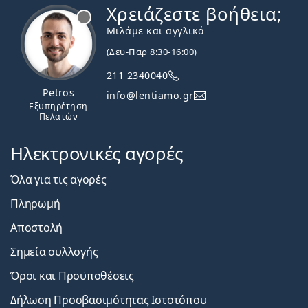
Χρειάζεστε βοήθεια;
Εκτός σύνδεσης
Μιλάμε και αγγλικά
(Δευ-Παρ 8:30-16:00)
211 2340040
Petros
info@lentiamo.gr
Εξυπηρέτηση
Πελατών
Ηλεκτρονικές αγορές
Όλα για τις αγορές
Πληρωμή
Αποστολή
Σημεία συλλογής
Όροι και Προϋποθέσεις
Δήλωση Προσβασιμότητας Ιστοτόπου