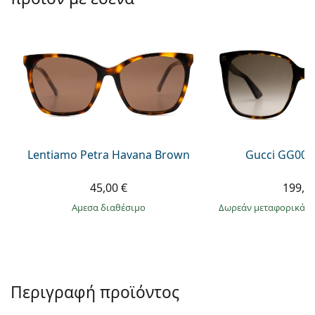
Persol
Prada
Όλες οι μάρκες
Lentiamo Petra Havana Brown
Gucci GG002
45,00 €
199,9
άμεσα διαθέσιμο
Δωρεάν μεταφορικά
&
Περιγραφή προϊόντος