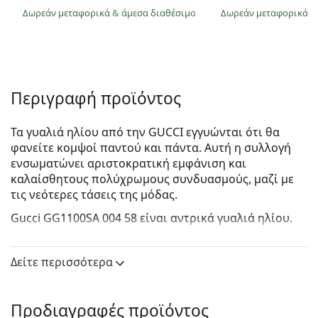
Δωρεάν μεταφορικά
&
άμεσα διαθέσιμο
Δωρεάν μεταφορικά
&
Περιγραφή προϊόντος
Τα γυαλιά ηλίου από την GUCCI εγγυώνται ότι θα
φανείτε κομψοί παντού και πάντα. Αυτή η συλλογή
ενσωματώνει αριστοκρατική εμφάνιση και
καλαίσθητους πολύχρωμους συνδυασμούς, μαζί με
τις νεότερες τάσεις της μόδας.
Gucci GG1100SA 004 58
είναι αντρικά γυαλιά ηλίου.
Δείτε πώς φαίνονται πάνω σας αυτά τα γυαλιά ηλίου
με τη λειτουργία του Εικονικού καθρέφτη του
Δείτε περισσότερα
Lentiamo.
Σκελετός γυαλιών ηλίου
Προδιαγραφές προϊόντος