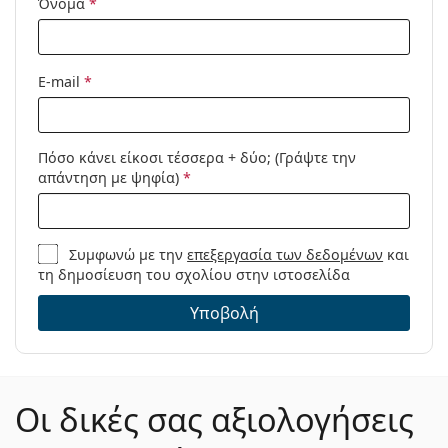
Όνομα
*
Κατηγορία:
Γυαλιά Ηλίου Επώνυμες Μάρκες
Μάρκα:
Gucci
E-mail
*
Χρήση:
Μόδα
Κωδικός
GG1100SA 004 58
Προϊόντος /
Πόσο κάνει είκοσι τέσσερα + δύο; (Γράψτε την
Μοντέλο:
απάντηση με ψηφία)
*
Συμφωνώ με την
επεξεργασία των δεδομένων
και
τη δημοσίευση του σχολίου στην ιστοσελίδα
Υποβολή
Οι δικές σας αξιολογήσεις