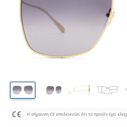
144 mm
Μήκος σκελετού
Μήκος
φακού
56 mm
59 mm
Ύψος φακού
Μήκος φακού
Η σήμανση CE αποδεικνύει ότι το προϊόν έχει ελεγ