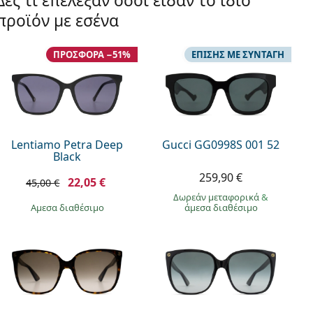
Δες τι επέλεξαν όσοι είδαν το ίδιο
προϊόν με εσένα
ΠΡΟΣΦΟΡΆ −51%
ΕΠΊΣΗΣ ΜΕ ΣΥΝΤΑΓΉ
Lentiamo Petra Deep
Gucci GG0998S 001 52
Black
259,90 €
22,05 €
45,00 €
Δωρεάν μεταφορικά
&
άμεσα διαθέσιμο
άμεσα διαθέσιμο