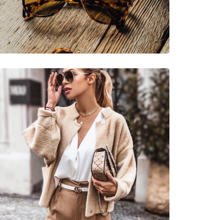
νυμες Μάρκες