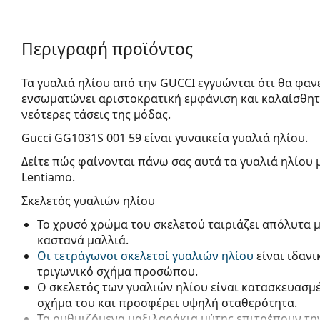
Περιγραφή προϊόντος
Τα γυαλιά ηλίου από την GUCCI εγγυώνται ότι θα φαν
ενσωματώνει αριστοκρατική εμφάνιση και καλαίσθητ
νεότερες τάσεις της μόδας.
Gucci GG1031S 001 59
είναι γυναικεία γυαλιά ηλίου.
Δείτε πώς φαίνονται πάνω σας αυτά τα γυαλιά ηλίου 
Lentiamo.
Σκελετός γυαλιών ηλίου
Το χρυσό χρώμα του σκελετού ταιριάζει απόλυτα μ
καστανά μαλλιά.
Οι τετράγωνοι σκελετοί γυαλιών ηλίου
είναι ιδανι
τριγωνικό σχήμα προσώπου.
Ο σκελετός των γυαλιών ηλίου είναι κατασκευασμέ
σχήμα του και προσφέρει υψηλή σταθερότητα.
Τα ρυθμιζόμενα μαξιλαράκια μύτης επιτρέπουν την