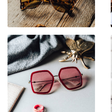
Βάρος:
250 γρ
Ρυθμιζόμενα μαξιλάρια μύτης:
Ναι
Εύκαμπτη άρθρωση:
Όχι
Αξεσουάρ
Παρέχονται με θήκη:
Ναι
Πανί καθαρισμού:
Ναι
Άλλα
Τύπος:
Γυναικεία
Κατηγορία:
Γυαλιά Ηλίου Επώ
Μάρκα:
Gucci
Χρήση:
Μόδα
Κωδικός Προϊόντος / Μοντέλο:
GG0970S 001 60