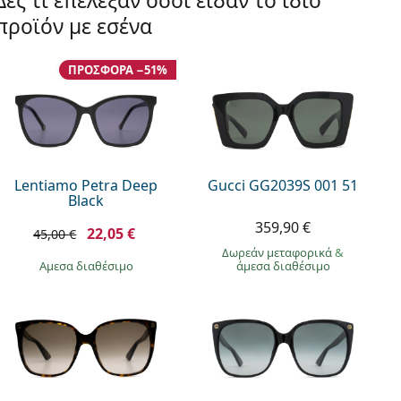
Δες τι επέλεξαν όσοι είδαν το ίδιο
προϊόν με εσένα
ΠΡΟΣΦΟΡΆ −51%
Lentiamo Petra Deep
Gucci GG2039S 001 51
Black
359,90 €
22,05 €
45,00 €
Δωρεάν μεταφορικά
&
άμεσα διαθέσιμο
άμεσα διαθέσιμο