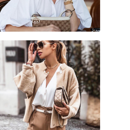
νυμες Μάρκες