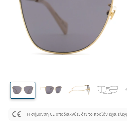
144 mm
Μήκος σκελετού
Μήκος
φακού
53 mm
60 mm
Ύψος φακού
Μήκος φακού
Η σήμανση CE αποδεικνύει ότι το προϊόν έχει ελεγ