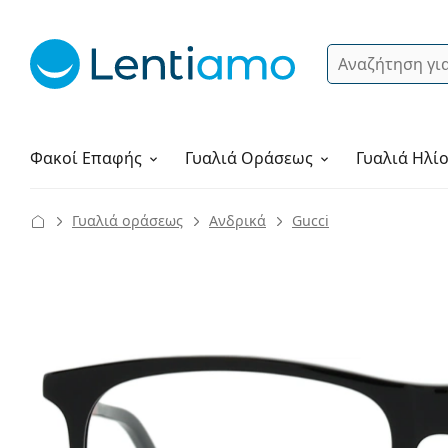
Αναζήτηση
Σύνδεση
Πλοήγηση στη σελίδα
Υγρά φακών
Πώς να παραγγείλετε
Φακοί Επαφής
Γυαλιά
Οράσεως
Γυαλιά Ηλί
Γυαλιά οράσεως
Ανδρικά
Gucci