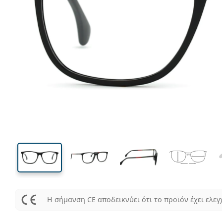
132 mm
Μήκος σκελετού
Μήκος
φακού
43 mm
55 mm
Ύψος φακού
Μήκος φακού
Η σήμανση CE αποδεικνύει ότι το προϊόν έχει ελεγ