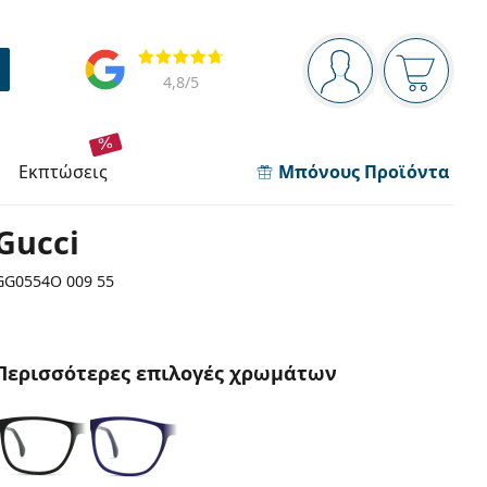
Πίνακας πλοήγησης
Αξιολογήσεις
Είστε συνδεδεμέν
Το καλάθ
4,8
/5
εκπτώσεις
Μπόνους Προϊόντα
Gucci
GG0554O 009 55
Περισσότερες επιλογές χρωμάτων