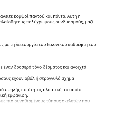
ανείτε κομψοί παντού και πάντα. Αυτή η
καλαίσθητους πολύχρωμους συνδυασμούς, μαζί
ς με τη λειτουργία του Εικονικού καθρέφτη του
ε έναν δροσερό τόνο δέρματος και ανοιχτά
 όσους έχουν οβάλ ή στρογγυλό σχήμα
πό υψηλής ποιότητας πλαστικό, το οποίο
ική εμφάνιση.
τους πιο συνηθισμένους τύπους σκελετών που
γάρι βραχίονες. Θα ανυψώσουν και θα
το σχεδιασμό τους. Μερικά από τα