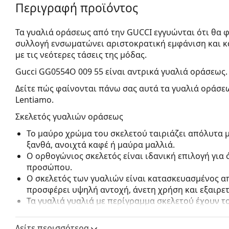
Περιγραφή προϊόντος
Τα γυαλιά οράσεως από την GUCCI εγγυώνται ότι θα φ
συλλογή ενσωματώνει αριστοκρατική εμφάνιση και 
με τις νεότερες τάσεις της μόδας.
Gucci GG0554O 009 55
είναι αντρικά γυαλιά οράσεως.
Δείτε πώς φαίνονται πάνω σας αυτά τα γυαλιά οράσεω
Lentiamo.
Σκελετός γυαλιών οράσεως
Το μαύρο χρώμα του σκελετού ταιριάζει απόλυτα μ
ξανθά, ανοιχτά καφέ ή μαύρα μαλλιά.
Ο ορθογώνιος σκελετός είναι ιδανική επιλογή για
προσώπου.
Ο σκελετός των γυαλιών είναι κατασκευασμένος α
προσφέρει υψηλή αντοχή, άνετη χρήση και εξαιρετ
Τα γυαλιά γυαλιά με περίγραμμα σκελετού έχουν 
αποτελούνται από μπροστινό σκελετό και ένα ζευ
συμπληρώσουν το στυλ σας χάρη στον αξιοσημείω
Δείτε περισσότερα