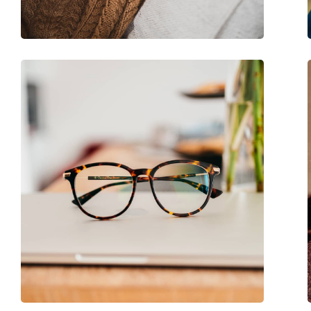
Κατηγορία:
Γυαλιά οράσεως
Μάρκα:
Gucci
Κωδικός Προϊόντος / Μοντέλο:
GG0554O 009 55