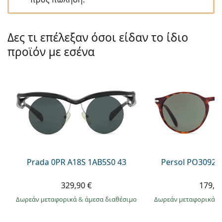
Gucci
Όλα τα υγρά φακών
Εκτό
Όλες οι μάρκες
Persol
Δες τι επέλεξαν όσοι είδαν το ίδιο
Prada
προϊόν με εσένα
Όλες οι μάρκες
Prada 0PR A18S 1AB5S0 43
Persol PO3092S
329,90 €
179,9
Δωρεάν μεταφορικά
&
άμεσα διαθέσιμο
Δωρεάν μεταφορικά
&