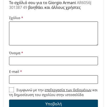
To σχόλιό σου για το Giorgio Armani
AR6056J
Κωδικός
AR6056J 301387 49
301387 49
βοηθάει και άλλους χρήστες
Προϊόντος /
Μοντέλο:
Σχόλιο
*
Όνομα
*
E-mail
*
Συμφωνώ με την
επεξεργασία των δεδομένων
και
τη δημοσίευση του σχολίου στην ιστοσελίδα
Υποβολή