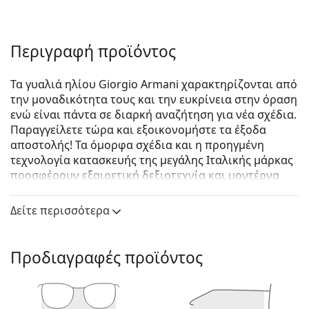
Περιγραφή προϊόντος
Τα γυαλιά ηλίου Giorgio Armani χαρακτηρίζονται από
την μοναδικότητα τους και την ευκρίνεια στην όραση
ενώ είναι πάντα σε διαρκή αναζήτηση για νέα σχέδια.
Παραγγείλετε τώρα και εξοικονομήστε τα έξοδα
αποστολής! Τα όμορφα σχέδια και η προηγμένη
τεχνολογία κατασκευής της μεγάλης Ιταλικής μάρκας
προσφέρουν εξαιρετική δεξιοτεχνία και μοντέρνα
πρότυπα. Εξασφαλίστε το δικό σας ζευγάρι για την
καλοκαιρινή σας εμφάνιση.
Δείτε περισσότερα
Giorgio Armani AR6056J 301387 49
είναι αντρικά
γυαλιά ηλίου.
Προδιαγραφές προϊόντος
Δείτε πώς φαίνονται πάνω σας αυτά τα γυαλιά ηλίου
με τη λειτουργία του Εικονικού καθρέφτη του
Lentiamo.