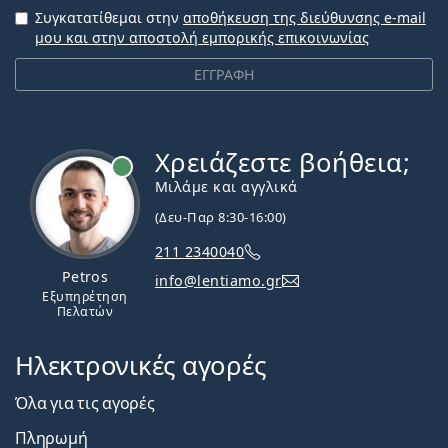
Συγκατατίθεμαι στην
αποθήκευση της διεύθυνσης e-mail
μου και στην αποστολή εμπορικής επικοινωνίας
ΕΓΓΡΑΦΗ
Χρειάζεστε βοήθεια;
Εκτός σύνδεσης
Μιλάμε και αγγλικά
(Δευ-Παρ 8:30-16:00)
211 2340040
Petros
info@lentiamo.gr
Εξυπηρέτηση
Πελατών
Ηλεκτρονικές αγορές
Όλα για τις αγορές
Πληρωμή