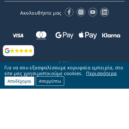
Facebook
Instagram
YouTube
LinkedIn
Ακολουθήστε μας
Αξιολογήσεις
Για να σου εξασφαλίσουμε κορυφαία εμπειρία, στο
site μας χρησιμοποιούμε cookies.
Περισσότερα
Αποδέχομαι
Απορρίπτω
Επιστροφή στην αρχική σελίδα
Στην κορυφή
Το Lentiamo.gr λειτουργεί και ανήκει στην εταιρία Lentiamo s.r.o.,
Τσεχία
Μαζί σας 18 χρόνια.