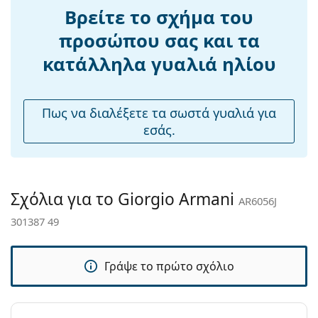
Γέφυρα:
21 mm
Βρείτε το σχήμα του
Εξερευνήστε την πλήρη γκάμα
γυαλιών ηλίου
για να
Βάρος:
40 γρ
βρείτε περισσότερα μοντέλα από δημοφιλείς μάρκες.
προσώπου σας και τα
Ρυθμιζόμενα
Ναι
κατάλληλα γυαλιά ηλίου
μαξιλάρια
μύτης:
Αξεσουάρ
Πως να διαλέξετε τα σωστά γυαλιά για
εσάς.
Παρέχονται με
Ναι
θήκη:
Πανί
Ναι
καθαρισμού:
Σχόλια για το Giorgio Armani
AR6056J
Άλλα
301387 49
Τύπος:
Ανδρικά
Κατηγορία:
Γυαλιά Ηλίου Επώνυμες Μάρκες
Γράψε το πρώτο σχόλιο
Μάρκα:
Giorgio Armani
Χρήση:
Μόδα