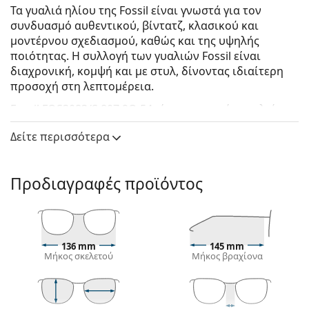
Τα γυαλιά ηλίου της Fossil είναι γνωστά για τον
συνδυασμό αυθεντικού, βίντατζ, κλασικού και
μοντέρνου σχεδιασμού, καθώς και της υψηλής
ποιότητας. Η συλλογή των γυαλιών Fossil είναι
διαχρονική, κομψή και με στυλ, δίνοντας ιδιαίτερη
προσοχή στη λεπτομέρεια.
Fossil FOS3083/S 807 9O 54
είναι γυναικεία γυαλιά
ηλίου.
Δείτε περισσότερα
Δείτε πώς φαίνονται πάνω σας αυτά τα γυαλιά ηλίου
με τη λειτουργία του Εικονικού καθρέφτη του
Lentiamo.
Προδιαγραφές προϊόντος
Σκελετός γυαλιών ηλίου
Το μαύρο χρώμα του σκελετού ταιριάζει απόλυτα
με το δροσερό χρώμα του δέρματος και τα ανοιχτά
136 mm
145 mm
ξανθά, ανοιχτά καφέ ή μαύρα μαλλιά.
Μήκος σκελετού
Μήκος βραχίονα
Οι
σκελετοί Cat Eye για γυαλιά ηλίου
είναι η
ιδανική επιλογή για όσους έχουν οβάλ, σχήμα
καρδιάς ή σχήμα διαμαντιού στο πρόσωπο τους.