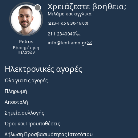
Χρειάζεστε βοήθεια;
Εκτός σύνδεσης
Μιλάμε και αγγλικά
(Δευ-Παρ 8:30-16:00)
211 2340040
Petros
info@lentiamo.gr
Εξυπηρέτηση
Πελατών
Ηλεκτρονικές αγορές
Όλα για τις αγορές
Πληρωμή
Αποστολή
Σημεία συλλογής
Όροι και Προϋποθέσεις
Δήλωση Προσβασιμότητας Ιστοτόπου