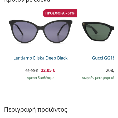
Persol
Prada
ΠΡΟΣΦΟΡΆ −51%
Όλες οι μάρκες
Lentiamo Eliska Deep Black
Gucci GG181
22,05 €
208,9
45,00 €
άμεσα διαθέσιμο
Δωρεάν μεταφορικά
&
Περιγραφή προϊόντος