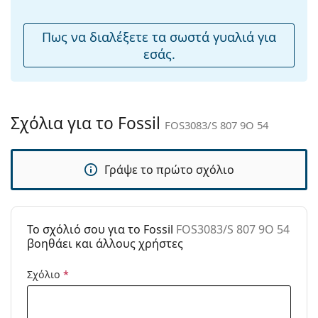
μύτης:
Εύκαμπτη
Όχι
Πως να διαλέξετε τα σωστά γυαλιά για
άρθρωση:
εσάς.
Αξεσουάρ
Παρέχονται με
Όχι
θήκη:
Σχόλια για το Fossil
FOS3083/S 807 9O 54
Πανί
Όχι
καθαρισμού:
Γράψε το πρώτο σχόλιο
Άλλα
Τύπος:
Γυναικεία
Κατηγορία:
Γυαλιά Ηλίου Επώνυμες Μάρκες
To σχόλιό σου για το Fossil
FOS3083/S 807 9O 54
Μάρκα:
Fossil
βοηθάει και άλλους χρήστες
Χρήση:
Μόδα
Σχόλιο
*
Κωδικός
FOS3083/S 807 9O 54
Προϊόντος /