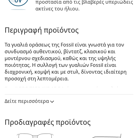
προστασία από τις βλαβερές υπεριώδεις
ακτίνες του ήλιου.
Περιγραφή προϊόντος
Τα γυαλιά οράσεως της Fossil είναι γνωστά για τον
συνδυασμό αυθεντικού, βίντατζ, κλασικού και
μοντέρνου σχεδιασμού, καθώς και της υψηλής
ποιότητας. Η συλλογή των γυαλιών Fossil είναι
διαχρονική, κομψή και με στυλ, δίνοντας ιδιαίτερη
προσοχή στη λεπτομέρεια.
Fossil FOS 7050 1X2 15 54
είναι γυναικεία γυαλιά
οράσεως.
Δείτε περισσότερα
Σκελετός γυαλιών οράσεως
Το μαύρο χρώμα του σκελετού ταιριάζει απόλυτα
Προδιαγραφές προϊόντος
με έναν δροσερό τόνο δέρματος και ανοιχτά
ξανθά, ανοιχτά καφέ ή μαύρα μαλλιά.
Ο ορθογώνιος σκελετός είναι ιδανική επιλογή για