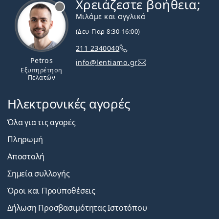
Χρειάζεστε βοήθεια;
Εκτός σύνδεσης
Μιλάμε και αγγλικά
(Δευ-Παρ 8:30-16:00)
211 2340040
Petros
info@lentiamo.gr
Εξυπηρέτηση
Πελατών
Ηλεκτρονικές αγορές
Όλα για τις αγορές
Πληρωμή
Αποστολή
Σημεία συλλογής
Όροι και Προϋποθέσεις
Δήλωση Προσβασιμότητας Ιστοτόπου