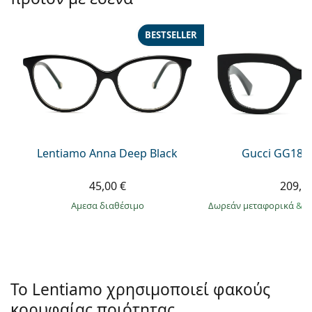
Persol
Prada
BESTSELLER
Όλες οι μάρκες
Lentiamo Anna Deep Black
Gucci GG184
45,00 €
209,9
άμεσα διαθέσιμο
Δωρεάν μεταφορικά
&
σ
Το Lentiamo χρησιμοποιεί φακούς
κορυφαίας ποιότητας