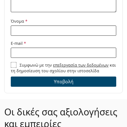
Πανί
Ναι
καθαρισμού:
Άλλα
Όνομα
*
Τύπος:
Γυναικεία
Κατηγορία:
Γυαλιά οράσεως
E-mail
*
Μάρκα:
Fossil
Κωδικός
FOS 7050 1X2 15 54
Προϊόντος /
Συμφωνώ με την
επεξεργασία των δεδομένων
και
τη δημοσίευση του σχολίου στην ιστοσελίδα
Μοντέλο:
Υποβολή
Οι δικές σας αξιολογήσεις
και εμπειρίες