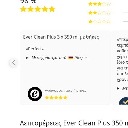
98 %
Ever Clean Plus 3 x 350 ml με θήκες
Υπέρ
τεμπέ
Perfect
καθαρ
χέρι 
Μεταφράστηκε από
(
δες
)
ίδιο 
για 
υπολ
χρονι
Σας ε
Με
Ανώνυμος
,
πριν 4 μήνες
5 αξιολογήσεις από 5
Λεπτομέρειες Ever Clean Plus 350 