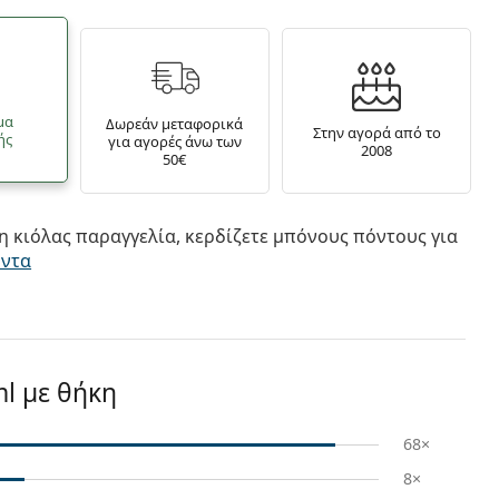
μα
Δωρεάν μεταφορικά
Στην αγορά από το
ής
για αγορές άνω των
2008
50€
 κιόλας παραγγελία, κερδίζετε μπόνους πόντους για
όντα
ml με θήκη
68×
8×