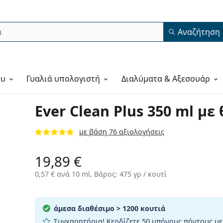
Αναζήτηση
ου
Γυαλιά υπολογιστή
Διαλύματα & Αξεσουάρ
Ever Clean Plus 350 ml με
με βάση 76 αξιολογήσεις
19,89 €
0,57 €
ανά 10 ml, Βάρος: 475 γρ / κουτί
άμεσα διαθέσιμο
> 1200 κουτιά
Συγχαρητήρια! Κερδίζετε
50 μπόνους πόντους
με