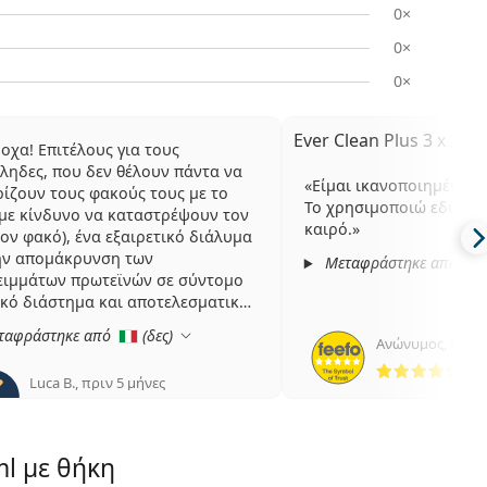
0×
0×
0×
Ever Clean Plus 3 x 350
οχα! Επιτέλους για τους
ληδες, που δεν θέλουν πάντα να
Είμαι ικανοποιημένος μ
ίζουν τους φακούς τους με το
Το χρησιμοποιώ εδώ κα
(με κίνδυνο να καταστρέψουν τον
καιρό.
τον φακό), ένα εξαιρετικό διάλυμα
την απομάκρυνση των
Μεταφράστηκε από
ειμμάτων πρωτεϊνών σε σύντομο
κό διάστημα και αποτελεσματικά.
υχαριστούμε!
ταφράστηκε από
(
δες
)
Ανώνυμος
,
πριν 
5 α
Luca B.
,
πριν 5 μήνες
5 αξιολογήσεις από 5
ml με θήκη