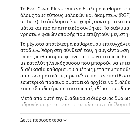
Το Ever Clean Plus είναι ένα διάλυμα καθαρισμ
όλους τους τύπους μαλακών και άκαμπτων (RGP
ortho-k). Το διάλυμα είναι χωρίς συντηρητικά π
μάτια και πιο απαιτητικές συνθήκες. Το διάλυμα
χρηστών φακών επαφής που επιζητούν μέγιστη ά
Το μέγιστο αποτέλεσμα καθαρισμού επιτυγχάνετ
σταδίων. Χάρη στη σύνθεσή του, η συγκέντρωση
φάσης καθαρισμού φτάνει στο μέγιστο επίπεδο 
με καταλύτη λευκόχρυσου που μπορούν να επιτύ
διαδικασία καθαρισμού αμέσως μετά την τοποθ
αποτελεσματικά τις πρωτεΐνες που εναποτίθεντ
εσωτερικό πράσινο συστατικό αρχίζει να διαλύ
και η εξουδετέρωση του υπεροξειδίου του υδρο
Μετά από αυτή την διαδικασία διάρκειας δύο ω
υδρογόνου μετατρέπεται σε αλατούχο διάλυμα.
ολοκλήρωση της διαδικασίας απολύμανσης. Αφο
απολυμαίνονται, καθαρίζονται, εξουδετερώνονται
Δείτε περισσότερα
Το διάλυμα διατίθεται με ειδική θήκη σε σχήμα