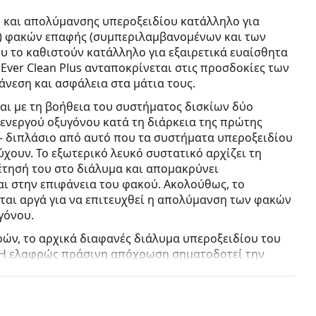
ού και απολύμανσης υπεροξειδίου κατάλληλο για
) φακών επαφής (συμπεριλαμβανομένων και των
ου το καθιστούν κατάλληλο για εξαιρετικά ευαίσθητα
 Ever Clean Plus ανταποκρίνεται στις προσδοκίες των
νεση και ασφάλεια στα μάτια τους.
αι με τη βοήθεια του συστήματος δισκίων δύο
 ενεργού οξυγόνου κατά τη διάρκεια της πρώτης
– διπλάσιο από αυτό που τα συστήματα υπεροξειδίου
χουν. Το εξωτερικό λευκό συστατικό αρχίζει τη
έτησή του στο διάλυμα και απομακρύνει
αι στην επιφάνεια του φακού. Ακολούθως, το
εται αργά για να επιτευχθεί η απολύμανση των φακών
γόνου.
ρών, το αρχικά διαφανές διάλυμα υπεροξειδίου του
 Η ελαφρώς πράσινη απόχρωση σηματοδοτεί την
ύ ολοκληρωθεί η εξουδετέρωση, οι φακοί
 και είναι έτοιμοι για χρήση.
 βαρελάκι και δισκία καθαρισμού δύο στρωμάτων.
Το