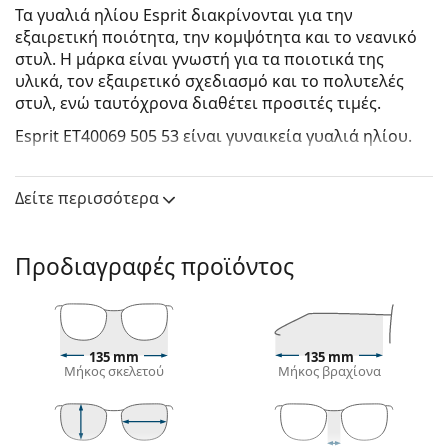
Τα γυαλιά ηλίου Esprit διακρίνονται για την
εξαιρετική ποιότητα, την κομψότητα και το νεανικό
στυλ. Η μάρκα είναι γνωστή για τα ποιοτικά της
υλικά, τον εξαιρετικό σχεδιασμό και το πολυτελές
στυλ, ενώ ταυτόχρονα διαθέτει προσιτές τιμές.
Esprit ET40069 505 53
είναι γυναικεία γυαλιά ηλίου.
Σκελετός γυαλιών ηλίου
Δείτε περισσότερα
Το γκρι χρώμα του σκελετού ταιριάζει απόλυτα με
ένα δροσερό χρώμα δέρματος και με κόκκινα,
γκρίζα, άσπρα ή σκούρα ξανθά μαλλιά.
Προδιαγραφές προϊόντος
Οι τετράγωνοι σκελετοί γυαλιών ηλίου
είναι
ιδανική επιλογή για όσους έχουν στρογγυλό, οβάλ
ή τριγωνικό σχήμα προσώπου.
Ο σκελετός των γυαλιών ηλίου είναι
κατασκευασμένος από συνδυασμό μετάλλου και
135 mm
135 mm
Μήκος σκελετού
Μήκος βραχίονα
πλαστικού, ο οποίος προσφέρει υψηλή
ανθεκτικότητα και σταθερότητα.
Φακός γυαλιών ηλίου