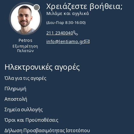
Χρειάζεστε βοήθεια;
Εκτός σύνδεσης
Μιλάμε και αγγλικά
(Δευ-Παρ 8:30-16:00)
211 2340040
Petros
info@lentiamo.gr
Εξυπηρέτηση
Πελατών
Ηλεκτρονικές αγορές
Όλα για τις αγορές
Πληρωμή
Αποστολή
Σημεία συλλογής
Όροι και Προϋποθέσεις
Δήλωση Προσβασιμότητας Ιστοτόπου