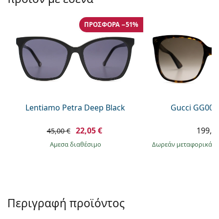
Persol
Prada
ΠΡΟΣΦΟΡΆ −51%
Όλες οι μάρκες
Lentiamo Petra Deep Black
Gucci GG002
22,05 €
199,9
45,00 €
άμεσα διαθέσιμο
Δωρεάν μεταφορικά
&
Περιγραφή προϊόντος