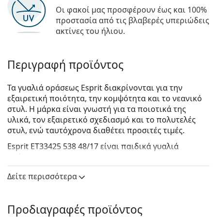
Οι φακοί μας προσφέρουν έως και 100%
προστασία από τις βλαβερές υπεριώδεις
ακτίνες του ήλιου.
Περιγραφή προϊόντος
Τα γυαλιά οράσεως Esprit διακρίνονται για την
εξαιρετική ποιότητα, την κομψότητα και το νεανικό
στυλ. Η μάρκα είναι γνωστή για τα ποιοτικά της
υλικά, τον εξαιρετικό σχεδιασμό και το πολυτελές
στυλ, ενώ ταυτόχρονα διαθέτει προσιτές τιμές.
Esprit ET33425 538 48/17
είναι παιδικά γυαλιά
οράσεως.
Δείτε πώς φαίνονται πάνω σας αυτά τα γυαλιά
Δείτε περισσότερα
οράσεως με τη λειτουργία του Εικονικού καθρέφτη
του Lentiamo.
Προδιαγραφές προϊόντος
Σκελετός γυαλιών οράσεως