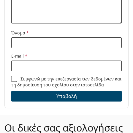
Πανί
Ναι
καθαρισμού:
Άλλα
Τύπος:
Παιδικά
Όνομα
*
Κατηγορία:
Γυαλιά οράσεως
Μάρκα:
Esprit
E-mail
*
Κωδικός
ET33425 538 48/17
Προϊόντος /
Μοντέλο:
Συμφωνώ με την
επεξεργασία των δεδομένων
και
τη δημοσίευση του σχολίου στην ιστοσελίδα
Υποβολή
Οι δικές σας αξιολογήσεις