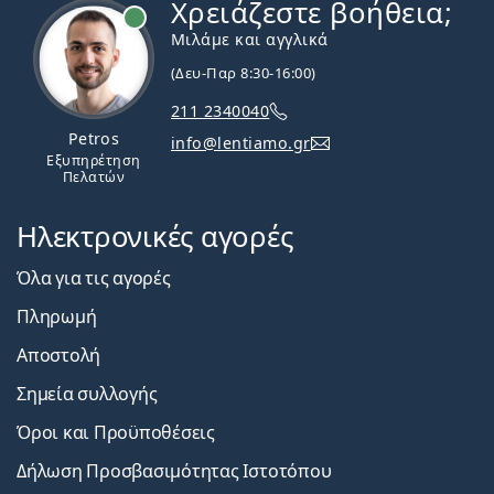
Χρειάζεστε βοήθεια;
Εκτός σύνδεσης
Μιλάμε και αγγλικά
(Δευ-Παρ 8:30-16:00)
211 2340040
Petros
info@lentiamo.gr
Εξυπηρέτηση
Πελατών
Ηλεκτρονικές αγορές
Όλα για τις αγορές
Πληρωμή
Αποστολή
Σημεία συλλογής
Όροι και Προϋποθέσεις
Δήλωση Προσβασιμότητας Ιστοτόπου