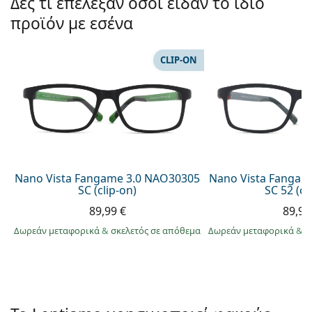
Δες τι επέλεξαν όσοι είδαν το ίδιο
Gucci
Όλα τα υγρά φακών
Εκτό
Όλες οι μάρκες
προϊόν με εσένα
Persol
Prada
CLIP-ON
Όλες οι μάρκες
Nano Vista Fangame 3.0 NAO30305
Nano Vista Fangam
SC (clip-on)
SC 52 (cl
89,99 €
89,99
Δωρεάν μεταφορικά
&
σκελετός σε απόθεμα
Δωρεάν μεταφορικά
&
σ