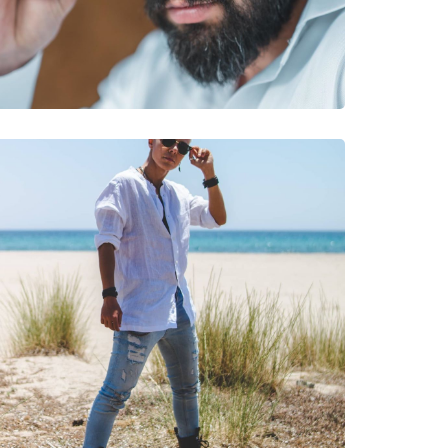
νυμες Μάρκες