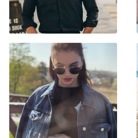
Βάρος:
90 γρ
Ρυθμιζόμενα μαξιλάρια μύτης:
Ναι
Εύκαμπτη άρθρωση:
Όχι
Αξεσουάρ
Παρέχονται με θήκη:
Ναι
Πανί καθαρισμού:
Ναι
Άλλα
Τύπος:
Γυναικεία
Κατηγορία:
Γυαλιά Ηλίου Επώ
Μάρκα:
Emporio Armani
Χρήση:
Μόδα
Κωδικός Προϊόντος / Μοντέλο:
EA4181 500187 54