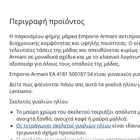
Περιγραφή προϊόντος
Η παγκοσμίου φήμης μάρκα Emporio Armani αντιπροσ
διαχρονικής κομψότητας και υψηλής ποιότητας. Ο οίκ
τελευταίες τάσεις της μόδας και απευθύνεται κυρίως 
Armani σε μοναδικά σχέδια και με το κλασικό λογότυπ
αξεσουάρ για όλους τους οπαδούς της μόδας.
Emporio Armani EA 4181 500187 54
είναι γυναικεία γυ
Δείτε πώς φαίνονται πάνω σας αυτά τα γυαλιά ηλίου 
Lentiamo.
Σκελετός γυαλιών ηλίου
Το μαύρο χρώμα του σκελετού ταιριάζει απόλυτα 
ανοιχτά ξανθά, ανοιχτά καφέ ή μαύρα μαλλιά.
Οι τετράγωνοι σκελετοί γυαλιών ηλίου
είναι ιδανι
τριγωνικό σχήμα προσώπου.
Ο σκελετός των γυαλιών ηλίου είναι κατασκευασμ