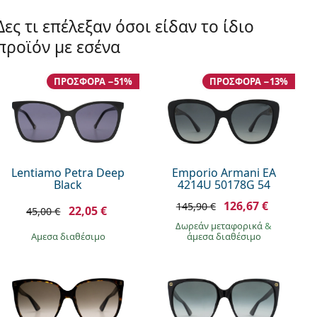
Δες τι επέλεξαν όσοι είδαν το ίδιο
προϊόν με εσένα
ΠΡΟΣΦΟΡΆ −51%
ΠΡΟΣΦΟΡΆ −13%
Lentiamo Petra Deep
Emporio Armani EA
Black
4214U 50178G 54
126,67 €
145,90 €
22,05 €
45,00 €
Δωρεάν μεταφορικά
&
άμεσα διαθέσιμο
άμεσα διαθέσιμο