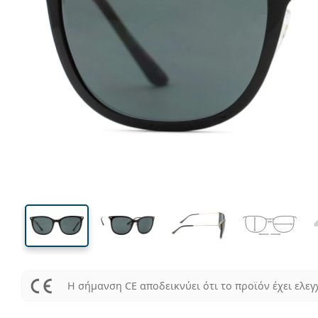
138 mm
Μήκος σκελετού
Μήκος
φακού
44 mm
54 mm
Ύψος φακού
Μήκος φακού
Η σήμανση CE αποδεικνύει ότι το προϊόν έχει ελεγ