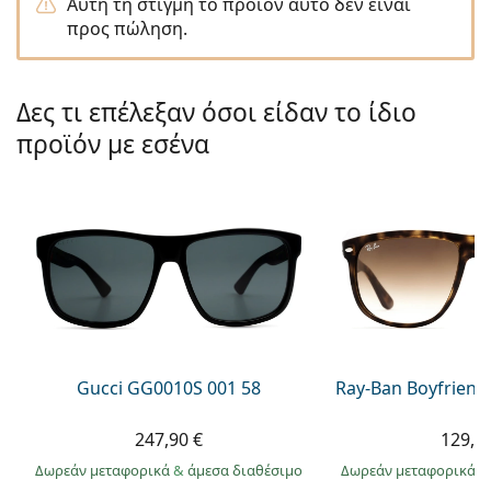
Αυτή τη στιγμή το προϊόν αυτό δεν είναι
Persol
προς πώληση.
Prada
Όλες οι μάρκες
Δες τι επέλεξαν όσοι είδαν το ίδιο
προϊόν με εσένα
Gucci GG0010S 001 58
Ray-Ban Boyfriend
247,90 €
129,9
Δωρεάν μεταφορικά
&
άμεσα διαθέσιμο
Δωρεάν μεταφορικά
&