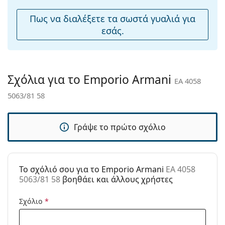
Αξεσουάρ
Εξερευνήστε την πλήρη γκάμα
γυαλιών ηλίου
για να
Πως να διαλέξετε τα σωστά γυαλιά για
βρείτε περισσότερα μοντέλα από δημοφιλείς μάρκες.
εσάς.
Παρέχονται με
Ναι
θήκη:
Πανί
Ναι
καθαρισμού:
Σχόλια για το Emporio Armani
EA 4058
Άλλα
5063/81 58
Τύπος:
Ανδρικά
Κατηγορία:
Γυαλιά Ηλίου Επώνυμες Μάρκες
Γράψε το πρώτο σχόλιο
Μάρκα:
Emporio Armani
Χρήση:
Μόδα
To σχόλιό σου για το Emporio Armani
EA 4058
Κωδικός
EA 4058 5063/81 58
5063/81 58
βοηθάει και άλλους χρήστες
Προϊόντος /
Μοντέλο:
Σχόλιο
*