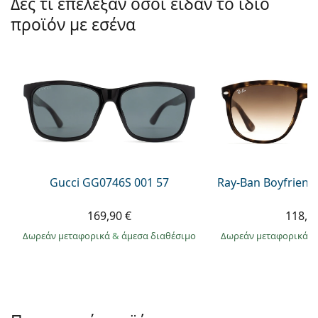
Δες τι επέλεξαν όσοι είδαν το ίδιο
Persol
προϊόν με εσένα
Prada
Όλες οι μάρκες
Gucci GG0746S 001 57
Ray-Ban Boyfriend
169,90 €
118,9
Δωρεάν μεταφορικά
&
άμεσα διαθέσιμο
Δωρεάν μεταφορικά
&