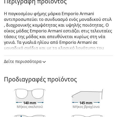
Περιγραφή προϊόντος
Η παγκοσμίου φήμης μάρκα Emporio Armani
αντιπροσωπεύει το συνδυασμό ενός μοναδικού στυλ
, διαχρονικής κομψότητας και υψηλής ποιότητας. Ο
οίκος μόδας Emporio Armani εστιάζει στις τελευταίες
τάσεις της μόδας και απευθύνεται κυρίως στη νέα
γενιά. Τα γυαλιά ηλίου από Emporio Armani σε
μοναδικά σχέδια και με το κλασικό λογότυπο του
αετού στα μπράτσα, είναι ένα εξαιρετικό αξεσουάρ
για όλους τους οπαδούς της μόδας.
Δείτε περισσότερα
Emporio Armani EA 2107 304913 58
είναι αντρικά
γυαλιά ηλίου.
Προδιαγραφές προϊόντος
Σκελετός γυαλιών ηλίου
Το καφέ χρώμα του σκελετού ταιριάζει απόλυτα με
το ζεστό χρώμα του δέρματος και ανοιχτά καφέ,
μαύρα ή σκούρα ξανθά μαλλιά.
140 mm
145 mm
Μήκος σκελετού
Μήκος βραχίονα
Οι τετράγωνοι σκελετοί γυαλιών ηλίου
είναι
ιδανική επιλογή για όσους έχουν στρογγυλό, οβάλ