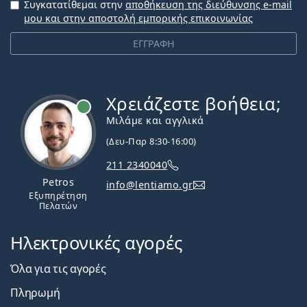
Συγκατατίθεμαι στην
αποθήκευση της διεύθυνσης e-mail
μου και στην αποστολή εμπορικής επικοινωνίας
ΕΓΓΡΑΦΗ
Χρειάζεστε βοήθεια;
Εκτός σύνδεσης
Μιλάμε και αγγλικά
(Δευ-Παρ 8:30-16:00)
211 2340040
Petros
info@lentiamo.gr
Εξυπηρέτηση
Πελατών
Ηλεκτρονικές αγορές
Όλα για τις αγορές
Πληρωμή