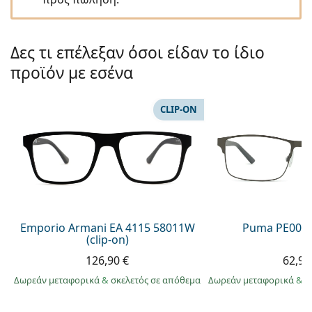
Gucci
Όλα τα υγρά φακών
Εκτό
Όλες οι μάρκες
Persol
Δες τι επέλεξαν όσοι είδαν το ίδιο
Prada
προϊόν με εσένα
Όλες οι μάρκες
CLIP-ON
Emporio Armani EA 4115 58011W
Puma PE0027
(clip-on)
126,90 €
62,99
Δωρεάν μεταφορικά
&
σκελετός σε απόθεμα
Δωρεάν μεταφορικά
&
σ