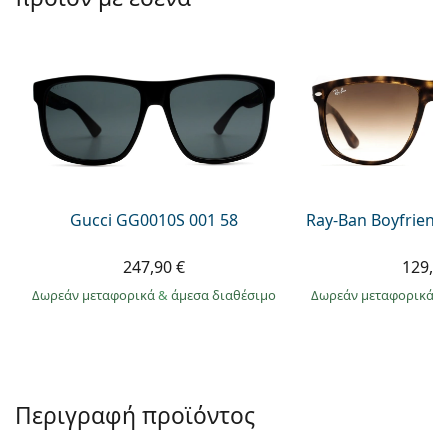
Persol
Prada
Όλες οι μάρκες
Gucci GG0010S 001 58
Ray-Ban Boyfriend
247,90 €
129,9
Δωρεάν μεταφορικά
&
άμεσα διαθέσιμο
Δωρεάν μεταφορικά
&
Περιγραφή προϊόντος