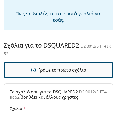
μύτης:
Εύκαμπτη
Όχι
Πως να διαλέξετε τα σωστά γυαλιά για
άρθρωση:
εσάς.
Αξεσουάρ
Παρέχονται με
Ναι
θήκη:
Σχόλια για το DSQUARED2
D2 0012/S FT4 IR
Πανί
Ναι
52
καθαρισμού:
Άλλα
Γράψε το πρώτο σχόλιο
Τύπος:
Ανδρικά
Κατηγορία:
Γυαλιά Ηλίου Επώνυμες Μάρκες
Μάρκα:
Dsquared2
To σχόλιό σου για το DSQUARED2
D2 0012/S FT4
IR 52
βοηθάει και άλλους χρήστες
Χρήση:
Μόδα
Κωδικός
D2 0012/S FT4 IR 52
Σχόλιο
*
Προϊόντος /