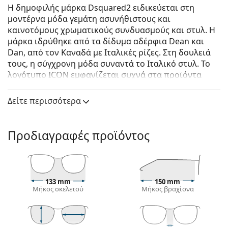
Η δημοφιλής μάρκα Dsquared2 ειδικεύεται στη
μοντέρνα μόδα γεμάτη ασυνήθιστους και
καινοτόμους χρωματικούς συνδυασμούς και στυλ. Η
μάρκα ιδρύθηκε από τα δίδυμα αδέρφια Dean και
Dan, από τον Καναδά με Ιταλικές ρίζες. Στη δουλειά
τους, η σύγχρονη μόδα συναντά το Ιταλικό στυλ. Το
λογότυπο ICON εμφανίζεται συχνά στα προϊόντα
Dsquared2, εκφράζοντας την άποψη πως όλοι
είμαστε μοναδικοί. Η συλλογή γυαλιών ηλίου
Δείτε περισσότερα
Dsquared2 είναι κομψή και διαχρονική, γεμάτη
έντονες αντιθέσεις και παιχνιδιάρικο αισθησιασμό.
Προδιαγραφές προϊόντος
DSQUARED2 D2 0012/S FT4 IR 52
είναι αντρικά γυαλιά
ηλίου.
Δείτε πώς φαίνονται πάνω σας αυτά τα γυαλιά ηλίου
με τη λειτουργία του Εικονικού καθρέφτη του
133 mm
150 mm
Lentiamo.
Μήκος σκελετού
Μήκος βραχίονα
Σκελετός γυαλιών ηλίου
Το κίτρινο χρώμα του σκελετού ταιριάζει απόλυτα