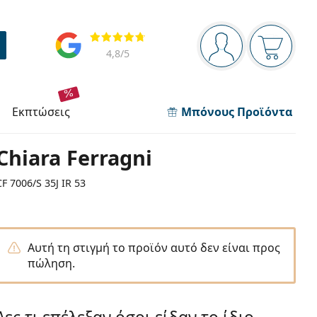
Πίνακας πλοήγησης
Αξιολογήσεις
Είστε συνδεδεμέν
Το καλάθ
4,8
/5
εκπτώσεις
Μπόνους Προϊόντα
Chiara Ferragni
CF 7006/S 35J IR 53
Αυτή τη στιγμή το προϊόν αυτό δεν είναι προς
πώληση.