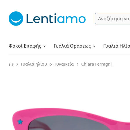
Αναζήτηση
Σύνδεση
Πλοήγηση στη σελίδα
Υγρά φακών
Πώς να παραγγείλετε
Φακοί Επαφής
Γυαλιά
Οράσεως
Γυαλιά Ηλί
Γυαλιά ηλίου
Γυναικεία
Chiara Ferragni