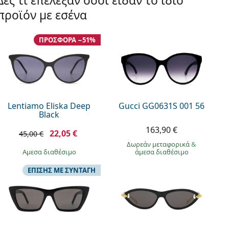
Δες τι επέλεξαν όσοι είδαν το ίδιο
προϊόν με εσένα
ΠΡΟΣΦΟΡΆ −51%
Lentiamo Eliska Deep
Gucci GG0631S 001 56
Black
163,90 €
22,05 €
45,00 €
Δωρεάν μεταφορικά
&
άμεσα διαθέσιμο
άμεσα διαθέσιμο
ΕΠΊΣΗΣ ΜΕ ΣΥΝΤΑΓΉ