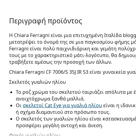
Περιγραφή προϊόντος
Η Chiara Ferragni είναι μια επιτυχημένη Ιταλίδα blogg
μετατρέψει το όνομά της σε μια παγκοσμίου φήμης μ
Ferragni είναι πολύ παιχνιδιάρικη και γεμάτη πολύχ
τους με το χαρακτηριστικό μάτι-λογότυπο, θα δημιο
τραβήξετε αμέσως την προσοχή των άλλων.
Chiara Ferragni CF 7006/S 35J IR 53
είναι γυναικεία γυα
Σκελετός γυαλιών ηλίου
Το ροζ χρώμα του σκελετού ταιριάζει απόλυτα με 
ανοιχτόχρωμα ξανθά μαλλιά.
Οι
σκελετοί Cat Eye για γυαλιά ηλίου
είναι η ιδανι
ή σχήμα διαμαντιού στο πρόσωπο τους.
Ο σκελετός των γυαλιών ηλίου είναι κατασκευασμ
προσφέρει μεγάλη αντοχή και άνεση.
Φακός γυαλιών ηλίου