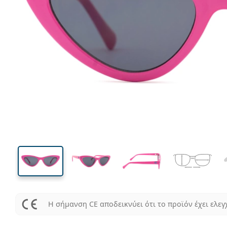
133 mm
Μήκος σκελετού
Μήκος
φακού
33 mm
53 mm
Ύψος φακού
Μήκος φακού
Η σήμανση CE αποδεικνύει ότι το προϊόν έχει ελεγ