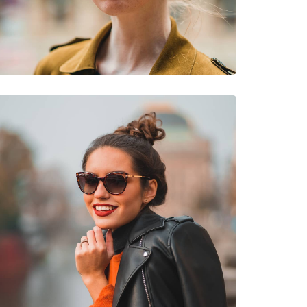
νυμες Μάρκες