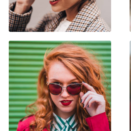
Βάρος:
180 γρ
Ρυθμιζόμενα μαξιλάρια μύτης:
Όχι
Εύκαμπτη άρθρωση:
Όχι
Αξεσουάρ
Παρέχονται με θήκη:
Ναι
Πανί καθαρισμού:
Ναι
Άλλα
Τύπος:
Γυναικεία
Κατηγορία:
Γυαλιά Ηλίου Επώ
Μάρκα:
Chiara Ferragni
Χρήση:
Μόδα
Κωδικός Προϊόντος / Μοντέλο:
CF 7006/S 35J IR 53