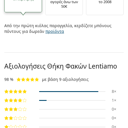
αγορές άνω των
το 2008
50€
Από την πρώτη κιόλας παραγγελία, κερδίζετε μπόνους
πόντους για δωρεάν
προϊόντα
Αξιολογήσεις Θήκη Φακών Lentiamo
98 %
με βάση 9 αξιολογήσεις
8×
1×
0×
0×
0×