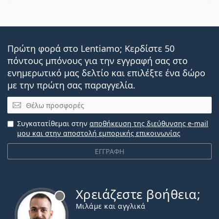
Πρώτη φορά στο Lentiamo; Κερδίστε 50
πόντους μπόνους για την εγγραφή σας στο
ενημερωτικό μας δελτίο και επιλέξτε ένα δώρο
με την πρώτη σας παραγγελία.
Email
Συγκατατίθεμαι στην
αποθήκευση της διεύθυνσης e-mail
μου και στην αποστολή εμπορικής επικοινωνίας
ΕΓΓΡΑΦΗ
Χρειάζεστε βοήθεια;
Εκτός σύνδεσης
Μιλάμε και αγγλικά