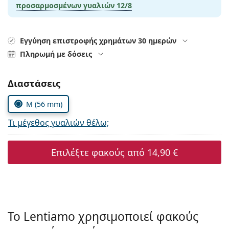
Gucci
προσαρμοσμένων γυαλιών
12/8
Όλα τα υγρά φακών
Εκτό
Όλες οι μάρκες
Persol
Εγγύηση επιστροφής χρημάτων 30 ημερών
Prada
Πληρωμή με δόσεις
Όλες οι μάρκες
Συμπληρώστε τις παράμετρους
Διαστάσεις
M (56 mm)
Τι μέγεθος γυαλιών θέλω;
Επιλέξτε φακούς από
14,90 €
Το Lentiamo χρησιμοποιεί φακούς