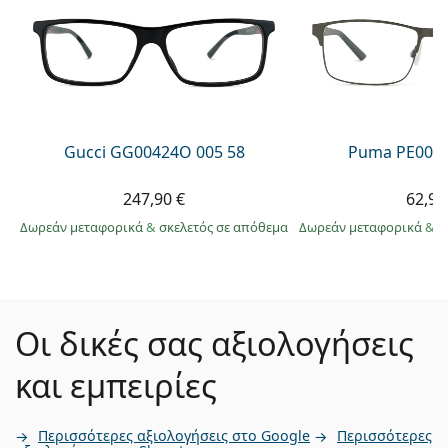
Gucci GG00424O 005 58
Puma PE0027
247,90 €
62,99
Δωρεάν μεταφορικά
&
σκελετός σε απόθεμα
Δωρεάν μεταφορικά
&
σ
Οι δικές σας αξιολογήσεις
και εμπειρίες
Περισσότερες αξιολογήσεις στο Google
Περισσότερες