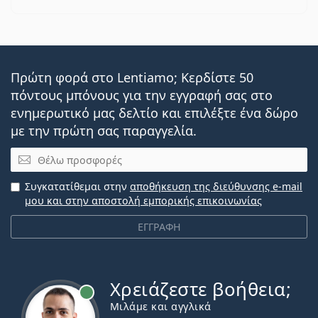
Πρώτη φορά στο Lentiamo; Κερδίστε 50
πόντους μπόνους για την εγγραφή σας στο
ενημερωτικό μας δελτίο και επιλέξτε ένα δώρο
με την πρώτη σας παραγγελία.
Email
Συγκατατίθεμαι στην
αποθήκευση της διεύθυνσης e-mail
μου και στην αποστολή εμπορικής επικοινωνίας
ΕΓΓΡΑΦΗ
Χρειάζεστε βοήθεια;
Εκτός σύνδεσης
Μιλάμε και αγγλικά