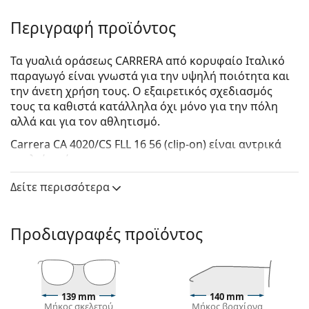
Περιγραφή προϊόντος
Τα γυαλιά οράσεως CARRERA από κορυφαίο Ιταλικό
παραγωγό είναι γνωστά για την υψηλή ποιότητα και
την άνετη χρήση τους. Ο εξαιρετικός σχεδιασμός
τους τα καθιστά κατάλληλα όχι μόνο για την πόλη
αλλά και για τον αθλητισμό.
Carrera CA 4020/CS FLL 16 56 (clip-on)
είναι αντρικά
γυαλιά οράσεως.
Δείτε πώς φαίνονται πάνω σας αυτά τα γυαλιά
Δείτε περισσότερα
οράσεως με τη λειτουργία του Εικονικού καθρέφτη
του Lentiamo.
Προδιαγραφές προϊόντος
Σκελετός γυαλιών οράσεως
Το μπλε χρώμα του σκελετού ταιριάζει απόλυτα με
έναν δροσερό τόνο δέρματος και ανοιχτά καφέ,
μαύρα ή ανοιχτά ξανθά μαλλιά.
139 mm
140 mm
Ο ορθογώνιος σκελετός είναι ιδανική επιλογή για
Μήκος σκελετού
Μήκος βραχίονα