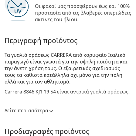
Οι φακοί μας προσφέρουν έως και 100%
προστασία από τις βλαβερές υπεριώδεις
ακτίνες του ήλιου.
Περιγραφή προϊόντος
Τα γυαλιά οράσεως CARRERA από κορυφαίο Ιταλικό
παραγωγό είναι γνωστά για την υψηλή ποιότητα και
την άνετη χρήση τους. Ο εξαιρετικός σχεδιασμός
τους τα καθιστά κατάλληλα όχι μόνο για την πόλη
αλλά και για τον αθλητισμό.
Carrera 8846 KJ1 19 54
είναι αντρικά γυαλιά οράσεως.
Δείτε πώς φαίνονται πάνω σας αυτά τα γυαλιά
οράσεως με τη λειτουργία του Εικονικού καθρέφτη
Δείτε περισσότερα
του Lentiamo.
Σκελετός γυαλιών οράσεως
Προδιαγραφές προϊόντος
Το μαύρο χρώμα του σκελετού ταιριάζει απόλυτα