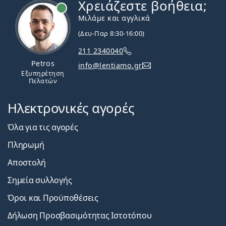
Χρειάζεστε βοήθεια;
Εκτός σύνδεσης
Μιλάμε και αγγλικά
(Δευ-Παρ 8:30-16:00)
211 2340040
Petros
info@lentiamo.gr
Εξυπηρέτηση
Πελατών
Ηλεκτρονικές αγορές
Όλα για τις αγορές
Πληρωμή
Αποστολή
Σημεία συλλογής
Όροι και Προϋποθέσεις
Δήλωση Προσβασιμότητας Ιστοτόπου