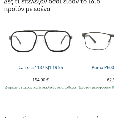
Δες τι επέλεξαν όσοι είδαν το ίδιο
Gucci
Όλα τα υγρά φακών
Εκτό
Όλες οι μάρκες
προϊόν με εσένα
Persol
Prada
Όλες οι μάρκες
Carrera 1137 KJ1 19 55
Puma PE0027
154,90 €
62,99
Δωρεάν μεταφορικά
&
σκελετός σε απόθεμα
Δωρεάν μεταφορικά
&
σ