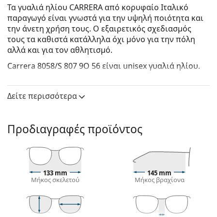
Τα γυαλιά ηλίου CARRERA από κορυφαίο Ιταλικό
παραγωγό είναι γνωστά για την υψηλή ποιότητα και
την άνετη χρήση τους. Ο εξαιρετικός σχεδιασμός
τους τα καθιστά κατάλληλα όχι μόνο για την πόλη
αλλά και για τον αθλητισμό.
Carrera 8058/S 807 9O 56
είναι unisex γυαλιά ηλίου.
Δείτε πώς φαίνονται πάνω σας αυτά τα γυαλιά ηλίου
με τη λειτουργία του Εικονικού καθρέφτη του
Δείτε περισσότερα
Lentiamo.
Σκελετός γυαλιών ηλίου
Προδιαγραφές προϊόντος
Το μαύρο χρώμα του σκελετού ταιριάζει απόλυτα
με το δροσερό χρώμα του δέρματος και τα ανοιχτά
ξανθά, ανοιχτά καφέ ή μαύρα μαλλιά.
Οι
ορθογώνιοι σκελετοί γυαλιών ηλίου
είναι
133 mm
145 mm
ιδανική επιλογή για όσους έχουν οβάλ ή
Μήκος σκελετού
Μήκος βραχίονα
στρογγυλό σχήμα προσώπου.
Ο σκελετός των γυαλιών ηλίου είναι
κατασκευασμένος από υψηλής ποιότητας