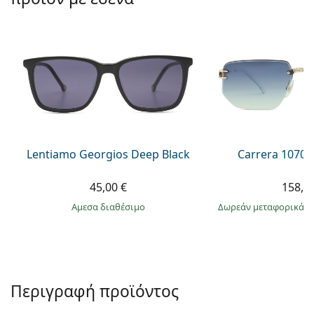
Persol
Prada
Όλες οι μάρκες
Lentiamo Georgios Deep Black
Carrera 1070/
45,00 €
158,9
άμεσα διαθέσιμο
Δωρεάν μεταφορικά
&
Περιγραφή προϊόντος