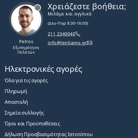
Χρειάζεστε βοήθεια;
Εκτός σύνδεσης
Μιλάμε και αγγλικά
(Δευ-Παρ 8:30-16:00)
211 2340040
Petros
info@lentiamo.gr
Εξυπηρέτηση
Πελατών
Ηλεκτρονικές αγορές
Όλα για τις αγορές
Πληρωμή
Αποστολή
Σημεία συλλογής
Όροι και Προϋποθέσεις
Δήλωση Προσβασιμότητας Ιστοτόπου