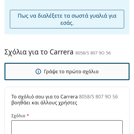
μύτης:
Εύκαμπτη
Όχι
Πως να διαλέξετε τα σωστά γυαλιά για
άρθρωση:
εσάς.
Αξεσουάρ
Παρέχονται με
Ναι
θήκη:
Σχόλια για το Carrera
8058/S 807 9O 56
Πανί
Ναι
καθαρισμού:
Γράψε το πρώτο σχόλιο
Άλλα
Τύπος:
Unisex
Κατηγορία:
Γυαλιά Ηλίου Επώνυμες Μάρκες
To σχόλιό σου για το Carrera
8058/S 807 9O 56
Μάρκα:
Carrera
βοηθάει και άλλους χρήστες
Χρήση:
Μόδα
Σχόλιο
*
Κωδικός
8058/S 807 9O 56
Προϊόντος /