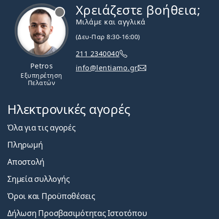
Χρειάζεστε βοήθεια;
Εκτός σύνδεσης
Μιλάμε και αγγλικά
(Δευ-Παρ 8:30-16:00)
211 2340040
Petros
info@lentiamo.gr
Εξυπηρέτηση
Πελατών
Ηλεκτρονικές αγορές
Όλα για τις αγορές
Πληρωμή
Αποστολή
Σημεία συλλογής
Όροι και Προϋποθέσεις
Δήλωση Προσβασιμότητας Ιστοτόπου