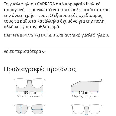
Τα γυαλιά ηλίου CARRERA από κορυφαίο Ιταλικό
παραγωγό είναι γνωστά για την υψηλή ποιότητα και
την άνετη χρήση τους. Ο εξαιρετικός σχεδιασμός
τους τα καθιστά κατάλληλα όχι μόνο για την πόλη
αλλά και για τον αθλητισμό.
Carrera 8047/S 7ZJ UC 58
είναι αντρικά γυαλιά ηλίου.
Δείτε πώς φαίνονται πάνω σας αυτά τα γυαλιά ηλίου
με τη λειτουργία του Εικονικού καθρέφτη του
Δείτε περισσότερα
Lentiamo.
Σκελετός γυαλιών ηλίου
Προδιαγραφές προϊόντος
Το μαύρο χρώμα του σκελετού ταιριάζει απόλυτα
με το δροσερό χρώμα του δέρματος και τα ανοιχτά
ξανθά, ανοιχτά καφέ ή μαύρα μαλλιά.
Οι
ορθογώνιοι σκελετοί γυαλιών ηλίου
είναι
136 mm
145 mm
ιδανική επιλογή για όσους έχουν οβάλ ή
Μήκος σκελετού
Μήκος βραχίονα
στρογγυλό σχήμα προσώπου.
Ο σκελετός των γυαλιών ηλίου είναι
κατασκευασμένος από υψηλής ποιότητας