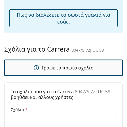
μύτης:
Εύκαμπτη
Όχι
Πως να διαλέξετε τα σωστά γυαλιά για
άρθρωση:
εσάς.
Αξεσουάρ
Παρέχονται με
Ναι
θήκη:
Σχόλια για το Carrera
8047/S 7ZJ UC 58
Πανί
Ναι
καθαρισμού:
Γράψε το πρώτο σχόλιο
Άλλα
Τύπος:
Ανδρικά
Κατηγορία:
Γυαλιά Ηλίου Επώνυμες Μάρκες
To σχόλιό σου για το Carrera
8047/S 7ZJ UC 58
Μάρκα:
Carrera
βοηθάει και άλλους χρήστες
Χρήση:
Μόδα
Σχόλιο
*
Κωδικός
8047/S 7ZJ UC 58
Προϊόντος /