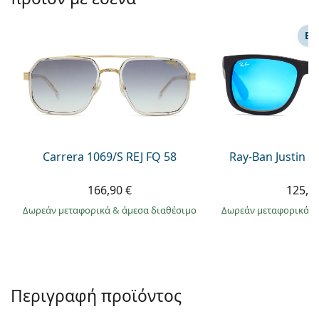
Persol
Prada
ΕΠ
Όλες οι μάρκες
Carrera 1069/S REJ FQ 58
Ray-Ban Justin 
166,90 €
125,9
Δωρεάν μεταφορικά
&
άμεσα διαθέσιμο
Δωρεάν μεταφορικά
&
Περιγραφή προϊόντος