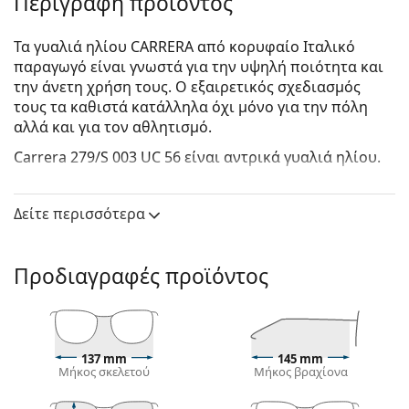
Περιγραφή προϊόντος
Τα γυαλιά ηλίου CARRERA από κορυφαίο Ιταλικό
παραγωγό είναι γνωστά για την υψηλή ποιότητα και
την άνετη χρήση τους. Ο εξαιρετικός σχεδιασμός
τους τα καθιστά κατάλληλα όχι μόνο για την πόλη
αλλά και για τον αθλητισμό.
Carrera 279/S 003 UC 56
είναι αντρικά γυαλιά ηλίου.
Δείτε πώς φαίνονται πάνω σας αυτά τα γυαλιά ηλίου
με τη λειτουργία του Εικονικού καθρέφτη του
Δείτε περισσότερα
Lentiamo.
Σκελετός γυαλιών ηλίου
Προδιαγραφές προϊόντος
Το μαύρο χρώμα του σκελετού ταιριάζει απόλυτα
με το δροσερό χρώμα του δέρματος και τα ανοιχτά
ξανθά, ανοιχτά καφέ ή μαύρα μαλλιά.
Τα
πιλοτικά σχέδια γυαλιών ηλίου
είναι η ιδανική
137 mm
145 mm
επιλογή για όσους έχουν τετράγωνο, οβάλ ή
Μήκος σκελετού
Μήκος βραχίονα
τριγωνικό σχήμα προσώπου.
Ο σκελετός των γυαλιών ηλίου είναι