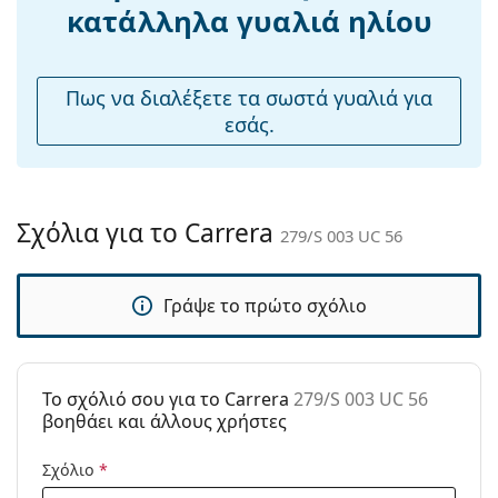
Ρυθμιζόμενα
Όχι
κατάλληλα γυαλιά ηλίου
μαξιλάρια
μύτης:
Εύκαμπτη
Όχι
Πως να διαλέξετε τα σωστά γυαλιά για
άρθρωση:
εσάς.
Αξεσουάρ
Παρέχονται με
Ναι
θήκη:
Σχόλια για το Carrera
279/S 003 UC 56
Πανί
Ναι
καθαρισμού:
Γράψε το πρώτο σχόλιο
Άλλα
Τύπος:
Ανδρικά
Κατηγορία:
Γυαλιά Ηλίου Επώνυμες Μάρκες
To σχόλιό σου για το Carrera
279/S 003 UC 56
Μάρκα:
Carrera
βοηθάει και άλλους χρήστες
Χρήση:
Μόδα
Σχόλιο
*
Κωδικός
279/S 003 UC 56