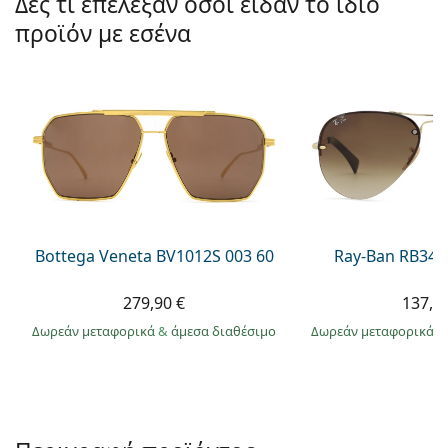
Δες τι επέλεξαν όσοι είδαν το ίδιο
Gucci
Όλα τα υγρά φακών
Εκτό
Όλες οι μάρκες
προϊόν με εσένα
Persol
Prada
Όλες οι μάρκες
Bottega Veneta BV1012S 003 60
Ray-Ban RB344
279,90 €
137,9
Δωρεάν μεταφορικά
&
άμεσα διαθέσιμο
Δωρεάν μεταφορικά
&