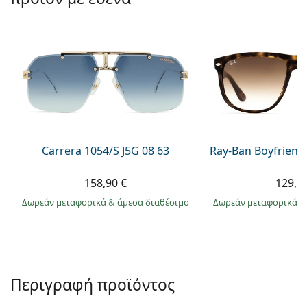
Persol
Prada
Όλες οι μάρκες
Carrera 1054/S J5G 08 63
Ray-Ban Boyfriend
158,90 €
129,9
Δωρεάν μεταφορικά
&
άμεσα διαθέσιμο
Δωρεάν μεταφορικά
&
Περιγραφή προϊόντος