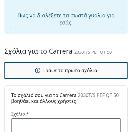
μύτης:
Εύκαμπτη
Όχι
Πως να διαλέξετε τα σωστά γυαλιά για
άρθρωση:
εσάς.
Αξεσουάρ
Παρέχονται με
Ναι
θήκη:
Σχόλια για το Carrera
2030T/S PEF QT 50
Πανί
Ναι
καθαρισμού:
Γράψε το πρώτο σχόλιο
Άλλα
Τύπος:
Ανδρικά
Κατηγορία:
Γυαλιά Ηλίου Επώνυμες Μάρκες
To σχόλιό σου για το Carrera
2030T/S PEF QT 50
Μάρκα:
Carrera
βοηθάει και άλλους χρήστες
Χρήση:
Μόδα
Σχόλιο
*
Κωδικός
2030T/S PEF QT 50
Προϊόντος /