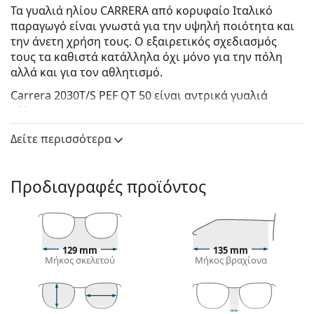
Τα γυαλιά ηλίου CARRERA από κορυφαίο Ιταλικό
παραγωγό είναι γνωστά για την υψηλή ποιότητα και
την άνετη χρήση τους. Ο εξαιρετικός σχεδιασμός
τους τα καθιστά κατάλληλα όχι μόνο για την πόλη
αλλά και για τον αθλητισμό.
Carrera 2030T/S PEF QT 50
είναι αντρικά γυαλιά
ηλίου.
Δείτε πώς φαίνονται πάνω σας αυτά τα γυαλιά ηλίου
Δείτε περισσότερα
με τη λειτουργία του Εικονικού καθρέφτη του
Lentiamo.
Προδιαγραφές προϊόντος
Σκελετός γυαλιών ηλίου
Το χρυσό χρώμα του σκελετού ταιριάζει απόλυτα
με το ζεστό χρώμα του δέρματος και τα σκούρα
καστανά μαλλιά.
129 mm
135 mm
Οι τετράγωνοι σκελετοί γυαλιών ηλίου
είναι
Μήκος σκελετού
Μήκος βραχίονα
ιδανική επιλογή για όσους έχουν στρογγυλό, οβάλ
ή τριγωνικό σχήμα προσώπου.
Ο σκελετός των γυαλιών ηλίου είναι