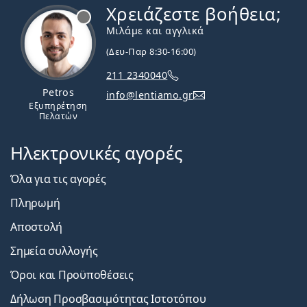
Χρειάζεστε βοήθεια;
Εκτός σύνδεσης
Μιλάμε και αγγλικά
(Δευ-Παρ 8:30-16:00)
211 2340040
Petros
info@lentiamo.gr
Εξυπηρέτηση
Πελατών
Ηλεκτρονικές αγορές
Όλα για τις αγορές
Πληρωμή
Αποστολή
Σημεία συλλογής
Όροι και Προϋποθέσεις
Δήλωση Προσβασιμότητας Ιστοτόπου