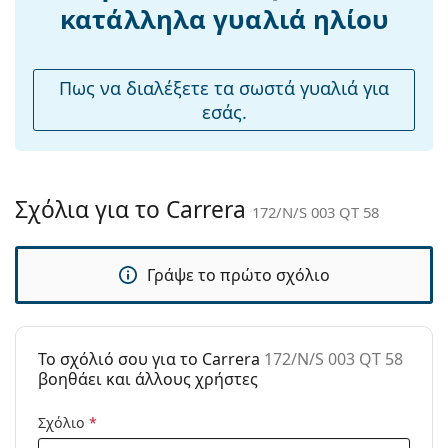
Ρυθμιζόμενα
Όχι
κατάλληλα γυαλιά ηλίου
μαξιλάρια
μύτης:
Εύκαμπτη
Όχι
Πως να διαλέξετε τα σωστά γυαλιά για
άρθρωση:
εσάς.
Αξεσουάρ
Παρέχονται με
Ναι
θήκη:
Σχόλια για το Carrera
172/N/S 003 QT 58
Πανί
Ναι
καθαρισμού:
Γράψε το πρώτο σχόλιο
Άλλα
Τύπος:
Ανδρικά
Κατηγορία:
Γυαλιά Ηλίου Επώνυμες Μάρκες
To σχόλιό σου για το Carrera
172/N/S 003 QT 58
Μάρκα:
Carrera
βοηθάει και άλλους χρήστες
Χρήση:
Μόδα
Σχόλιο
*
Κωδικός
172/N/S 003 QT 58