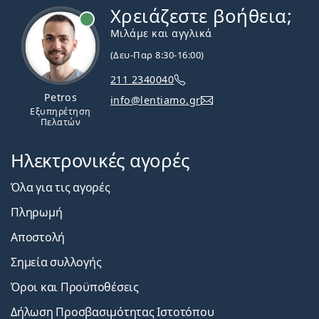
Χρειάζεστε βοήθεια;
Εκτός σύνδεσης
Μιλάμε και αγγλικά
(Δευ-Παρ 8:30-16:00)
211 2340040
Petros
info@lentiamo.gr
Εξυπηρέτηση
Πελατών
Ηλεκτρονικές αγορές
Όλα για τις αγορές
Πληρωμή
Αποστολή
Σημεία συλλογής
Όροι και Προϋποθέσεις
Δήλωση Προσβασιμότητας Ιστοτόπου