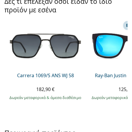
Δες τι επέλεξαν όσοι είδαν το ίδιο
Gucci
Όλα τα υγρά φακών
Εκτό
Όλες οι μάρκες
προϊόν με εσένα
Persol
Prada
ΕΠ
Όλες οι μάρκες
Carrera 1069/S ANS WJ 58
Ray-Ban Justin 
182,90 €
125,9
Δωρεάν μεταφορικά
&
άμεσα διαθέσιμο
Δωρεάν μεταφορικά
&