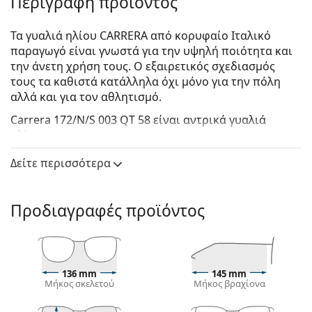
Περιγραφή προϊόντος
Τα γυαλιά ηλίου CARRERA από κορυφαίο Ιταλικό
παραγωγό είναι γνωστά για την υψηλή ποιότητα και
την άνετη χρήση τους. Ο εξαιρετικός σχεδιασμός
τους τα καθιστά κατάλληλα όχι μόνο για την πόλη
αλλά και για τον αθλητισμό.
Carrera 172/N/S 003 QT 58
είναι αντρικά γυαλιά
ηλίου.
Δείτε πώς φαίνονται πάνω σας αυτά τα γυαλιά ηλίου
Δείτε περισσότερα
με τη λειτουργία του Εικονικού καθρέφτη του
Lentiamo.
Προδιαγραφές προϊόντος
Σκελετός γυαλιών ηλίου
Το μαύρο χρώμα του σκελετού ταιριάζει απόλυτα
με το δροσερό χρώμα του δέρματος και τα ανοιχτά
ξανθά, ανοιχτά καφέ ή μαύρα μαλλιά.
136 mm
145 mm
Οι
ορθογώνιοι σκελετοί γυαλιών ηλίου
είναι
Μήκος σκελετού
Μήκος βραχίονα
ιδανική επιλογή για όσους έχουν οβάλ ή
στρογγυλό σχήμα προσώπου.