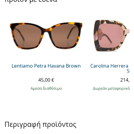
Persol
Prada
Όλες οι μάρκες
Lentiamo Petra Havana Brown
Carolina Herrera C
55
45,00 €
214,9
άμεσα διαθέσιμο
Δωρεάν μεταφορικά
&
Περιγραφή προϊόντος