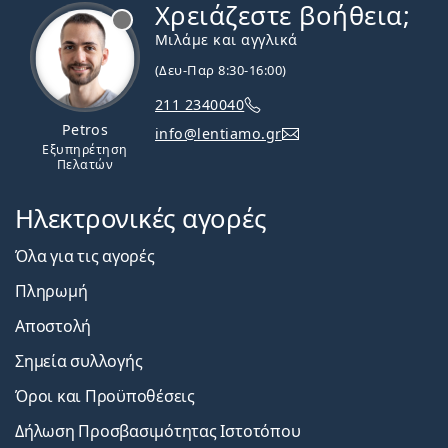
Χρειάζεστε βοήθεια;
Εκτός σύνδεσης
Μιλάμε και αγγλικά
(Δευ-Παρ 8:30-16:00)
211 2340040
Petros
info@lentiamo.gr
Εξυπηρέτηση
Πελατών
Ηλεκτρονικές αγορές
Όλα για τις αγορές
Πληρωμή
Αποστολή
Σημεία συλλογής
Όροι και Προϋποθέσεις
Δήλωση Προσβασιμότητας Ιστοτόπου