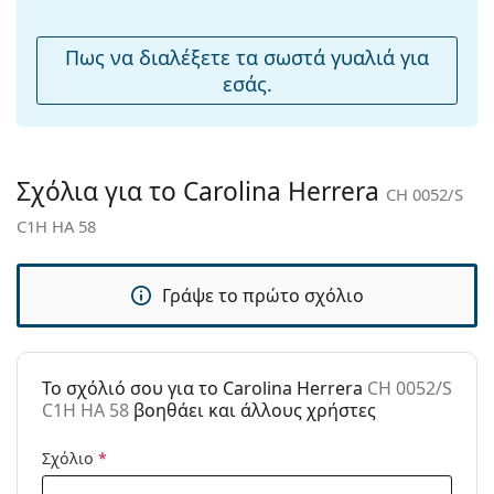
βρείτε περισσότερα μοντέλα από δημοφιλείς μάρκες.
Ρυθμιζόμενα
Όχι
μαξιλάρια
Πως να διαλέξετε τα σωστά γυαλιά για
μύτης:
εσάς.
Εύκαμπτη
Όχι
άρθρωση:
Αξεσουάρ
Σχόλια για το Carolina Herrera
CH 0052/S
Παρέχονται με
Ναι
C1H HA 58
θήκη:
Πανί
Ναι
καθαρισμού:
Γράψε το πρώτο σχόλιο
Άλλα
Τύπος:
Γυναικεία
To σχόλιό σου για το Carolina Herrera
CH 0052/S
Κατηγορία:
Γυαλιά Ηλίου Επώνυμες Μάρκες
C1H HA 58
βοηθάει και άλλους χρήστες
Μάρκα:
Carolina Herrera
Σχόλιο
*
Χρήση:
Μόδα