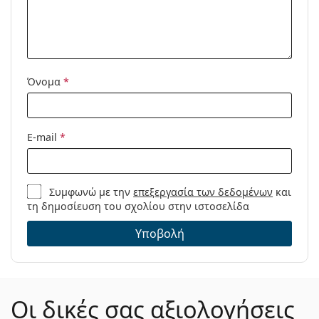
Κωδικός
CH 0052/S C1H HA 58
Προϊόντος /
Μοντέλο:
Όνομα
*
E-mail
*
Συμφωνώ με την
επεξεργασία των δεδομένων
και
τη δημοσίευση του σχολίου στην ιστοσελίδα
Υποβολή
Οι δικές σας αξιολογήσεις