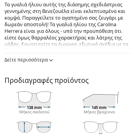
Τα γυαλιά ήλιου αυτής της διάσημης σχεδιάστριας
γεννημένης στη Βενεζουέλα είναι εκλεπτυσμένα και
κομψά. Παραγγείλετε το αγαπημένο σας ζευγάρι με
δωρεάν αποστολή! Τα γυαλιά ηλίου της Carolina
Herrera είναι για όλους - υπό την προϋπόθεση ότι
είστε όμως θαρραλέος χαρακτήρας και λάτρης της
μόδας. Ερωτευτείτε τα όμορφα, εξωτικά σχέδια με τα
μοντέρνα σχήματα τους και δοκιμάστε ανθεκτικά
γυαλιά ηλίου για τέλεια όραση.
Δείτε περισσότερα
Carolina Herrera CH 0052/S C1H HA 58
είναι γυναικεία
γυαλιά ηλίου.
Προδιαγραφές προϊόντος
Σκελετός γυαλιών ηλίου
Το καφέ χρώμα του σκελετού ταιριάζει απόλυτα με
το ζεστό χρώμα του δέρματος και ανοιχτά καφέ,
μαύρα ή σκούρα ξανθά μαλλιά.
138 mm
145 mm
Μήκος σκελετού
Μήκος βραχίονα
Οι τετράγωνοι σκελετοί γυαλιών ηλίου
είναι
ιδανική επιλογή για όσους έχουν στρογγυλό, οβάλ
ή τριγωνικό σχήμα προσώπου.
Ο σκελετός των γυαλιών ηλίου είναι