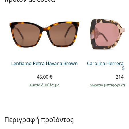
Persol
Prada
Όλες οι μάρκες
Lentiamo Petra Havana Brown
Carolina Herrera C
55
45,00 €
214,9
άμεσα διαθέσιμο
Δωρεάν μεταφορικά
&
Περιγραφή προϊόντος