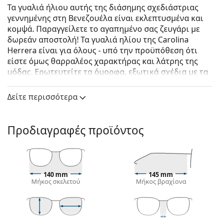
Τα γυαλιά ήλιου αυτής της διάσημης σχεδιάστριας
γεννημένης στη Βενεζουέλα είναι εκλεπτυσμένα και
κομψά. Παραγγείλετε το αγαπημένο σας ζευγάρι με
δωρεάν αποστολή! Τα γυαλιά ηλίου της Carolina
Herrera είναι για όλους - υπό την προϋπόθεση ότι
είστε όμως θαρραλέος χαρακτήρας και λάτρης της
μόδας. Ερωτευτείτε τα όμορφα, εξωτικά σχέδια με τα
μοντέρνα σχήματα τους και δοκιμάστε ανθεκτικά
γυαλιά ηλίου για τέλεια όραση.
Δείτε περισσότερα
Carolina Herrera CH 0023/S PJP GB 55
είναι γυναικεία
γυαλιά ηλίου.
Προδιαγραφές προϊόντος
Σκελετός γυαλιών ηλίου
Το μπλε χρώμα του σκελετού ταιριάζει απόλυτα με
ένα δροσερό φυσικό χρώμα δέρματος και ανοιχτά
καφέ, μαύρα ή ανοιχτά ξανθά μαλλιά.
140 mm
145 mm
Μήκος σκελετού
Μήκος βραχίονα
Οι τετράγωνοι σκελετοί γυαλιών ηλίου
είναι
ιδανική επιλογή για όσους έχουν στρογγυλό, οβάλ
ή τριγωνικό σχήμα προσώπου.
Ο σκελετός των γυαλιών ηλίου είναι