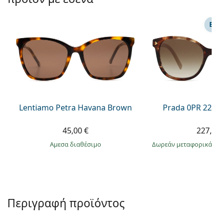
Persol
Prada
ΕΠ
Όλες οι μάρκες
Lentiamo Petra Havana Brown
Prada 0PR 22Z
45,00 €
227,9
άμεσα διαθέσιμο
Δωρεάν μεταφορικά
&
Περιγραφή προϊόντος