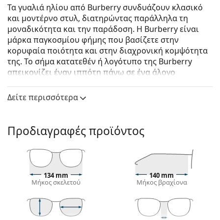
Τα γυαλιά ηλίου από Burberry συνδυάζουν κλασικό
και μοντέρνο στυλ, διατηρώντας παράλληλα τη
μοναδικότητα και την παράδοση. Η Burberry είναι
μάρκα παγκοσμίου φήμης που βασίζετε στην
κορυφαία ποιότητα και στην διαχρονική κομψότητα
της. Το σήμα κατατεθέν ή λογότυπο της Burberry
απεικονίζει έναν ιππότη πάνω σε ένα άλογο
κρατώντας ένα δόρυ. Η συλλογή γυαλιών ηλίου από
Burberry είναι μοναδική, χάρη στο σχεδιασμό, το
Δείτε περισσότερα
στυλ και τον αριθμό των συνδυασμών χρωμάτων
(που έχουν ιδιαίτερο ενδιαφέρον), κατάλληλων για
κάθε περίσταση.
Προδιαγραφές προϊόντος
Burberry Tamsin 0BE4366 398213 55
είναι γυναικεία
γυαλιά ηλίου.
Δείτε πώς φαίνονται πάνω σας αυτά τα γυαλιά ηλίου
134 mm
140 mm
με τη λειτουργία του Εικονικού καθρέφτη του
Μήκος σκελετού
Μήκος βραχίονα
Lentiamo.
Σκελετός γυαλιών ηλίου