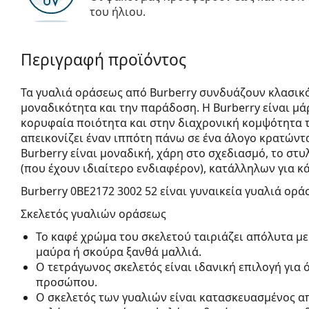
του ήλιου.
Περιγραφή προϊόντος
Τα γυαλιά οράσεως από Burberry συνδυάζουν κλασικ
μοναδικότητα και την παράδοση. Η Burberry είναι μ
κορυφαία ποιότητα και στην διαχρονική κομψότητα τ
απεικονίζει έναν ιππότη πάνω σε ένα άλογο κρατώντ
Burberry είναι μοναδική, χάρη στο σχεδιασμό, το σ
(που έχουν ιδιαίτερο ενδιαφέρον), κατάλληλων για κ
Burberry 0BE2172 3002 52
είναι γυναικεία γυαλιά ορά
Σκελετός γυαλιών οράσεως
Το καφέ χρώμα του σκελετού ταιριάζει απόλυτα με
μαύρα ή σκούρα ξανθά μαλλιά.
Ο τετράγωνος σκελετός είναι ιδανική επιλογή για
προσώπου.
Ο σκελετός των γυαλιών είναι κατασκευασμένος απ