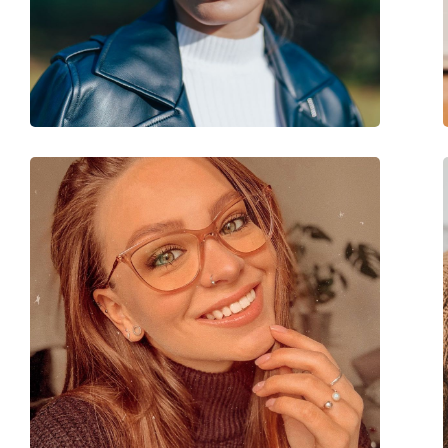
Κατηγορία:
Γυαλιά οράσεως
Μάρκα:
Burberry
Κωδικός Προϊόντος / Μοντέλο:
0BE2172 3002 52