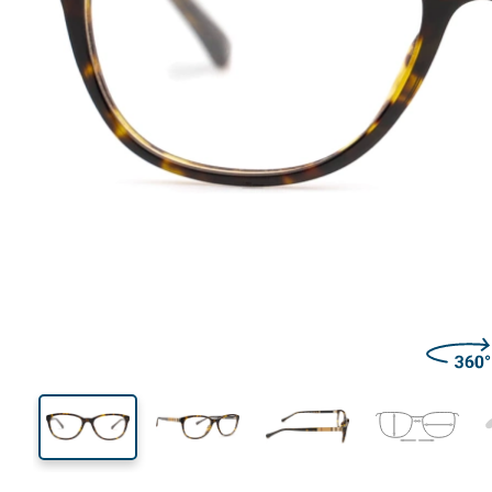
127 mm
Μήκος σκελετού
Μήκος
φακού
37 mm
52 mm
Ύψος φακού
Μήκος φακού