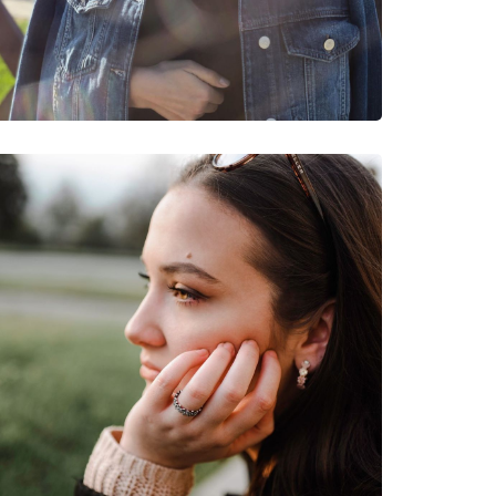
νυμες Μάρκες