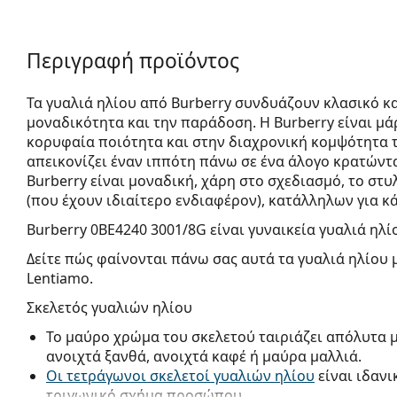
Περιγραφή προϊόντος
Τα γυαλιά ηλίου από Burberry συνδυάζουν κλασικό κ
μοναδικότητα και την παράδοση. Η Burberry είναι μ
κορυφαία ποιότητα και στην διαχρονική κομψότητα τ
απεικονίζει έναν ιππότη πάνω σε ένα άλογο κρατώντ
Burberry είναι μοναδική, χάρη στο σχεδιασμό, το σ
(που έχουν ιδιαίτερο ενδιαφέρον), κατάλληλων για κ
Burberry 0BE4240 3001/8G
είναι γυναικεία γυαλιά ηλί
Δείτε πώς φαίνονται πάνω σας αυτά τα γυαλιά ηλίου 
Lentiamo.
Σκελετός γυαλιών ηλίου
Το μαύρο χρώμα του σκελετού ταιριάζει απόλυτα 
ανοιχτά ξανθά, ανοιχτά καφέ ή μαύρα μαλλιά.
Οι τετράγωνοι σκελετοί γυαλιών ηλίου
είναι ιδανι
τριγωνικό σχήμα προσώπου.