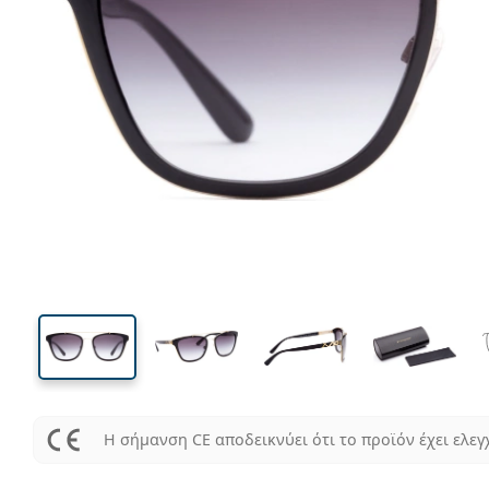
150 mm
Μήκος σκελετού
Μήκος
φακού
45 mm
56 mm
Ύψος φακού
Μήκος φακού
Η σήμανση CE αποδεικνύει ότι το προϊόν έχει ελεγ