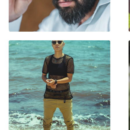
Βάρος:
35 γρ
Ρυθμιζόμενα μαξιλάρια μύτης:
Ναι
Αξεσουάρ
Παρέχονται με θήκη:
Ναι
Πανί καθαρισμού:
Ναι
Άλλα
Τύπος:
Γυναικεία
Κατηγορία:
Γυαλιά Ηλίου Επώ
Μάρκα:
Burberry
Χρήση:
Μόδα
Κωδικός Προϊόντος / Μοντέλο:
0BE4240 3001/8G