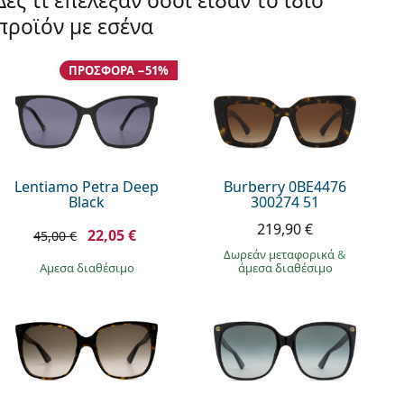
Δες τι επέλεξαν όσοι είδαν το ίδιο
προϊόν με εσένα
ΠΡΟΣΦΟΡΆ −51%
Lentiamo Petra Deep
Burberry 0BE4476
Black
300274 51
219,90 €
22,05 €
45,00 €
Δωρεάν μεταφορικά
&
άμεσα διαθέσιμο
άμεσα διαθέσιμο