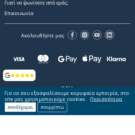
Γιατί να ψωνίσετε από εμάς;
Επικοινωνία
Facebook
Instagram
YouTube
LinkedIn
Ακολουθήστε μας
Αξιολογήσεις
Για να σου εξασφαλίσουμε κορυφαία εμπειρία, στο
site μας χρησιμοποιούμε cookies.
Περισσότερα
Αποδέχομαι
Απορρίπτω
Επιστροφή στην αρχική σελίδα
Στην κορυφή
Το Lentiamo.gr λειτουργεί και ανήκει στην εταιρία Lentiamo s.r.o.,
Τσεχία
Μαζί σας 18 χρόνια.