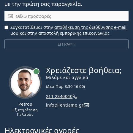
με την πρώτη σας παραγγελία.
Email
Συγκατατίθεμαι στην
αποθήκευση της διεύθυνσης e-mail
μου και στην αποστολή εμπορικής επικοινωνίας
ΕΓΓΡΑΦΗ
Χρειάζεστε βοήθεια;
Εκτός σύνδεσης
Μιλάμε και αγγλικά
(Δευ-Παρ 8:30-16:00)
211 2340040
Petros
info@lentiamo.gr
Εξυπηρέτηση
Πελατών
Ηλεκτρονικές αγορές