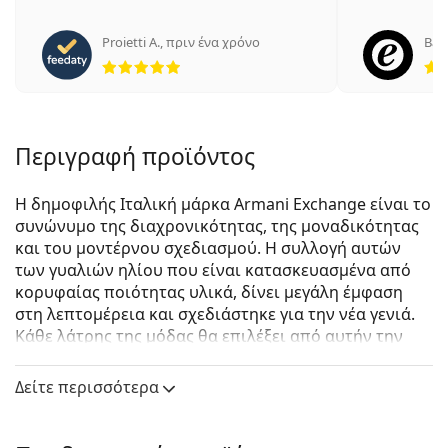
Proietti A.
,
πριν ένα χρόνο
Bau
5 αξιολογήσεις από 5
Περιγραφή προϊόντος
Η δημοφιλής Ιταλική μάρκα Armani Exchange είναι το
συνώνυμο της διαχρονικότητας, της μοναδικότητας
και του μοντέρνου σχεδιασμού. Η συλλογή αυτών
των γυαλιών ηλίου που είναι κατασκευασμένα από
κορυφαίας ποιότητας υλικά, δίνει μεγάλη έμφαση
στη λεπτομέρεια και σχεδιάστηκε για την νέα γενιά.
Κάθε λάτρης της μόδας θα επιλέξει από αυτήν την
οικονομική και προσιτή συλλογή γυαλιών ηλίου
Armani Exchange.
Δείτε περισσότερα
Armani Exchange 0AX4080S 80786G 57
είναι αντρικά
γυαλιά ηλίου.