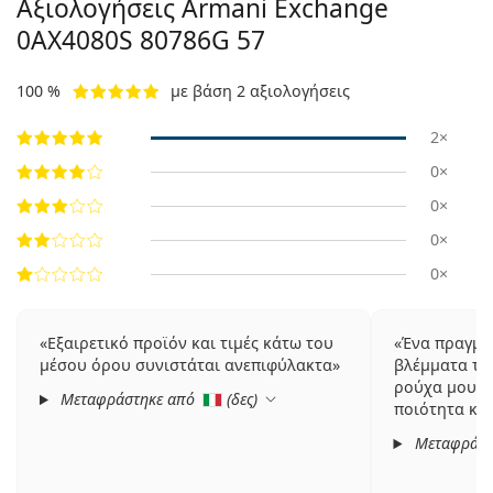
Αξιολογήσεις Armani Exchange
0AX4080S 80786G 57
100 %
με βάση 2 αξιολογήσεις
2×
0×
0×
0×
0×
Εξαιρετικό προϊόν και τιμές κάτω του
Ένα πραγματ
μέσου όρου συνιστάται ανεπιφύλακτα
βλέμματα ται
ρούχα μου A
Μεταφράστηκε από
(
δες
)
ποιότητα κα
Μεταφράστ