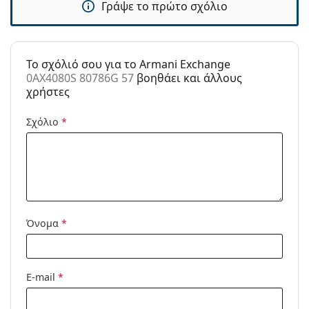
Γράψε το πρώτο σχόλιο
Μάρκα:
Armani Exchange
Χρήση:
Μόδα
To σχόλιό σου για το Armani Exchange
Κωδικός
0AX4080S 80786G 57
0AX4080S 80786G 57
βοηθάει και άλλους
Προϊόντος /
χρήστες
Μοντέλο:
Διαθέσιμο με
Όχι
Σχόλιο
*
συνταγή:
Όνομα
*
E-mail
*