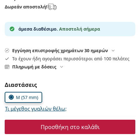
Gucci
Όλα τα υγρά φακών
Εκτό
Δωρεάν αποστολή!
Όλες οι μάρκες
Persol
Prada
άμεσα διαθέσιμο.
Αποστολή σήμερα
Όλες οι μάρκες
Εγγύηση επιστροφής χρημάτων 30 ημερών
Το έχουν ήδη αγοράσει περισσότεροι από 100 πελάτες
Πληρωμή με δόσεις
Συμπληρώστε τις παράμετρους
Διαστάσεις
M (57 mm)
Τι μέγεθος γυαλιών θέλω;
Προσθήκη στο καλάθι