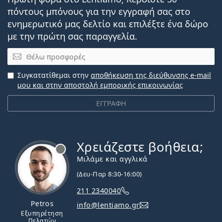
πόντους μπόνους για την εγγραφή σας στο
ενημερωτικό μας δελτίο και επιλέξτε ένα δώρο
με την πρώτη σας παραγγελία.
Email
Συγκατατίθεμαι στην
αποθήκευση της διεύθυνσης e-mail
μου και στην αποστολή εμπορικής επικοινωνίας
ΕΓΓΡΑΦΗ
Χρειάζεστε βοήθεια;
Εκτός σύνδεσης
Μιλάμε και αγγλικά
(Δευ-Παρ 8:30-16:00)
211 2340040
Petros
info@lentiamo.gr
Εξυπηρέτηση
Πελατών