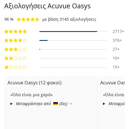
Αξιολογήσεις Acuvue Oasys
96 %
με βάση 3145 αξιολογήσεις
2717×
376×
27×
10×
15×
Acuvue Oasys (12 φακοί)
Acuvue Oasys
Όλα είναι μια χαρά
Όλα είναι μ
Μεταφράστηκε από
(
δες
)
Μεταφράστ