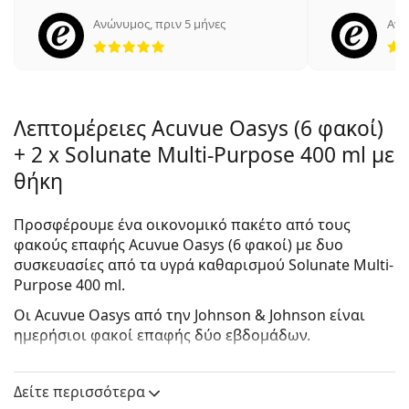
Ανώνυμος
,
πριν 5 μήνες
Ανώ
5 αξιολογήσεις από 5
Λεπτομέρειες Acuvue Oasys (6 φακοί)
+ 2 x Solunate Multi-Purpose 400 ml με
θήκη
Προσφέρουμε ένα οικονομικό πακέτο από τους
φακούς επαφής Acuvue Oasys (6 φακοί) με δυο
συσκευασίες από τα υγρά καθαρισμού Solunate Multi-
Purpose 400 ml.
Οι
Acuvue Oasys
από την Johnson & Johnson είναι
ημερήσιοι φακοί επαφής δύο εβδομάδων.
Αυτοί οι φακοί επαφής σιλικόνης-υδρογέλης
δημιουργήθηκαν για πολύ ευαίσθητα μάτια με 98%
Δείτε περισσότερα
παροχή οξυγόνου στο ανοιχτό μάτι, ενώ το