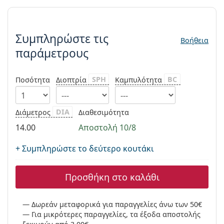
Persol
Συμπληρώστε τις παράμετρους
Prada
Συμπληρώστε τις
Βοήθεια
Όλες οι μάρκες
παράμετρους
SPH
BC
Ποσότητα
Διοπτρία
Καμπυλότητα
DIA
Διάμετρος
Διαθεσιμότητα
14.00
Αποστολή 10/8
+ Συμπληρώστε το δεύτερο κουτάκι
Προσθήκη στο καλάθι
Δωρεάν μεταφορικά για παραγγελίες άνω των 50€
Για μικρότερες παραγγελίες, τα έξοδα αποστολής