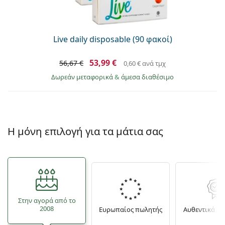
Persol
Prada
Live daily disposable (90 φακοί)
Όλες οι μάρκες
53,99 €
56,67 €
0,60 €
ανά τμχ
Δωρεάν μεταφορικά
&
άμεσα διαθέσιμο
Η μόνη επιλογή για τα μάτια σας
Στην αγορά από το
2008
Ευρωπαίος πωλητής
Αυθεντικά π