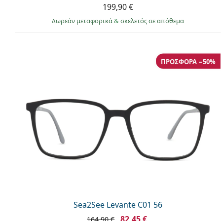
199,90 €
Δωρεάν μεταφορικά
&
σκελετός σε απόθεμα
ΠΡΟΣΦΟΡΆ −50%
Sea2See Levante C01 56
82,45 €
164,90 €