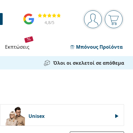
Πίνακας πλοήγησης
Αξιολογήσεις
Είστε συνδεδεμέν
Το καλάθ
4,8
/5
εκπτώσεις
Μπόνους Προϊόντα
Όλοι οι σκελετοί σε απόθεμα
Unisex