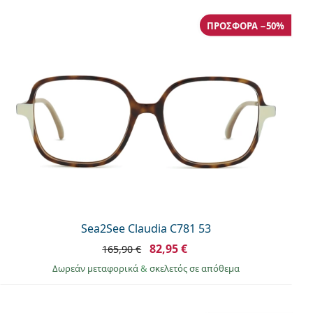
ΠΡΟΣΦΟΡΆ −50%
Sea2See Claudia C781 53
82,95 €
165,90 €
Δωρεάν μεταφορικά
&
σκελετός σε απόθεμα