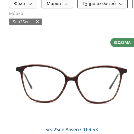
Φίλτρα
Φύλο
Μάρκα
Σχήμα σκελετού
Μάρκα
Sea2See
Διαθέσιμα προϊόντα
ΒΙΏΣΙΜΑ
Sea2See Aliseo C169 53