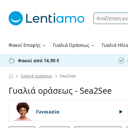
Αναζήτηση
Σύνδεση
Πλοήγηση στη σελίδα
Υγρά φακών
Πώς να παραγγείλετε
Φακοί Επαφής
Γυαλιά
Οράσεως
Γυαλιά Ηλί
Φακοί από 14,90 €
Γυαλιά οράσεως
Sea2See
Γυαλιά οράσεως - Sea2See
Γυναικεία