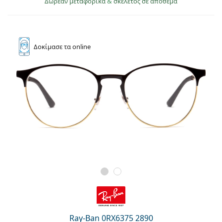
Δωρεάν μεταφορικά
&
σκελετός σε απόθεμα
Δοκίμασε
τα online
Ray-Ban 0RX6375 2890