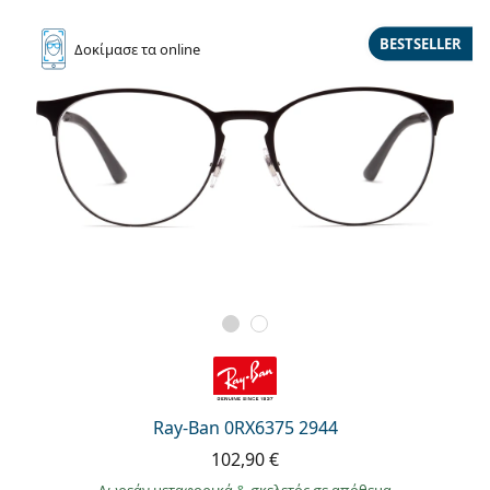
BESTSELLER
Δοκίμασε
τα online
Ray-Ban 0RX6375 2944
102,90 €
Δωρεάν μεταφορικά
&
σκελετός σε απόθεμα