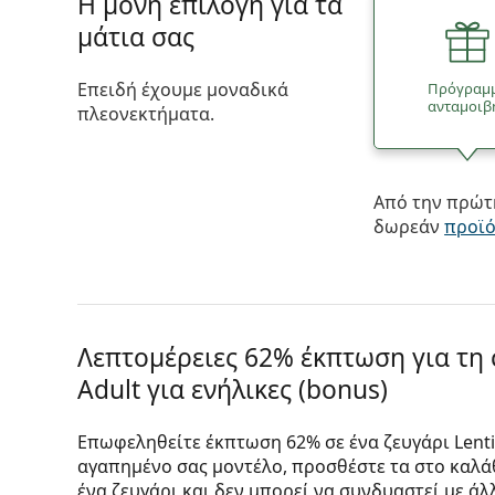
Η μόνη επιλογή για τα
μάτια σας
Επειδή έχουμε μοναδικά
Πρόγραμ
ανταμοιβ
πλεονεκτήματα.
Από την πρώτη
δωρεάν
προϊ
Λεπτομέρειες 62% έκπτωση για τη
Adult για ενήλικες (bonus)
Επωφεληθείτε έκπτωση 62% σε ένα ζευγάρι Lentia
αγαπημένο σας μοντέλο, προσθέστε τα στο καλάθι
ένα ζευγάρι και δεν μπορεί να συνδυαστεί με ά