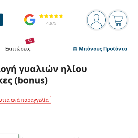
Πίνακας πλοήγησης
Αξιολογήσεις
Είστε συνδεδεμέν
Το καλάθ
4,8
/5
εκπτώσεις
Μπόνους Προϊόντα
λογή γυαλιών ηλίου
κες (bonus)
υτιά ανά παραγγελία