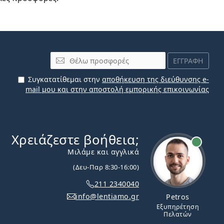
Email
ΕΓΓΡΑΦΗ
Συγκατατίθεμαι στην
αποθήκευση της διεύθυνσης e-
mail μου και στην αποστολή εμπορικής επικοινωνίας
Χρειάζεστε βοήθεια;
Εκτός σύνδεσης
Μιλάμε και αγγλικά
(Δευ-Παρ 8:30-16:00)
211 2340040
info@lentiamo.gr
Petros
Εξυπηρέτηση
Πελατών